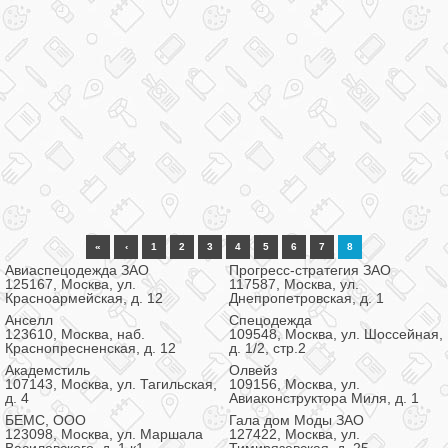
«
‹
1
2
3
4
5
6
7
8
Авиаспецодежда ЗАО
Прогресс-стратегия ЗАО
125167, Москва, ул.
117587, Москва, ул.
Красноармейская, д. 12
Днепропетровская, д. 1
Анселл
Спецодежда
123610, Москва, наб.
109548, Москва, ул. Шоссейная,
Краснопресненская, д. 12
д. 1/2, стр.2
Академстиль
Олвейз
107143, Москва, ул. Тагильская,
109156, Москва, ул.
д. 4
Авиаконструктора Миля, д. 1
БЕМС, ООО
Гала дом Моды ЗАО
123098, Москва, ул. Маршала
127422, Москва, ул.