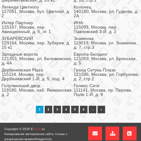
Шереметьевская, д. 85 к2
д. 16, стр.1
Легенда Цветного
Колонец
127051, Москва, бул. Цветной, д.
140180, Москва, ул. Гудкова, д.
2
2А
Интер Партнер
ИНА
125167, Москва, пер.
115093, Москва, пер.
Авиационный, д. 5, эт. 1
Павловский 3-Й, д. 2
ЗУБАРЕВСКИЙ
Знаменка
129164, Москва, пер. Зубарев, д.
119019, Москва, ул. Знаменка,
15 к1
д. 7, стр.3
Западные ворота
Европа-Билдинг
121353, Москва, ул. Беловежская,
121059, Москва, ул. Брянская,
д. 4А
д. 5
Дербеневская Plaza
Гранд Сетунь Плаза
115114, Москва, пер.
121596, Москва, ул. Горбунова,
Дербеневский 1-Й, д. 5, под. 4
д. 2, стр.2
Голутвинский двор
Гелиос Сити
119180, Москва, наб. Якиманская,
111141, Москва, пр. Перова
д. 2
Поля 1-Й, д. 9
1
2
3
4
5
6
›
»
Copyright © 2026
E-
YOU
.ru
Копирование материалов сайта только с
разрешения правообладателя.