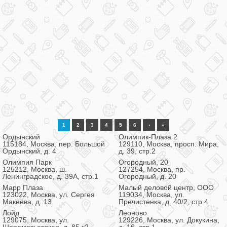
1
2
3
4
5
6
›
»
Ордынский
Олимпик-Плаза 2
115184, Москва, пер. Большой
129110, Москва, просп. Мира,
Ордынский, д. 4
д. 39, стр.2
Олимпия Парк
Огородный, 20
125212, Москва, ш.
127254, Москва, пр.
Ленинградское, д. 39А, стр.1
Огородный, д. 20
Марр Плаза
Малый деловой центр, ООО
123022, Москва, ул. Сергея
119034, Москва, ул.
Макеева, д. 13
Пречистенка, д. 40/2, стр.4
Лойд
Леоново
129075, Москва, ул.
129226, Москва, ул. Докукина,