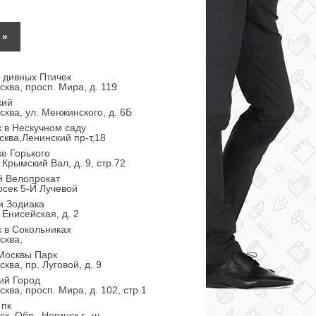
»
 дивных Птичек
сква, просп. Мира, д. 119
кий
сква, ул. Менжинского, д. 6Б
 в Нескучном саду
сква,Ленинский пр-т,18
ке Горького
 Крымский Вал, д. 9, стр.72
й Велопрокат
осек 5-Й Лучевой
и Зодиака
 Енисейская, д. 2
 в Сокольниках
сква,
Москвы Парк
ква, пр. Луговой, д. 9
ий Город
ква, просп. Мира, д. 102, стр.1
 пк
к. Обл., Ногинск г., ш.