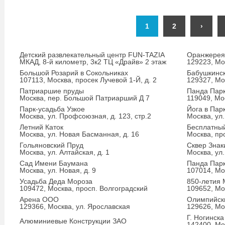
1
2
›
Детский развлекательный центр FUN-TAZIA
Оранжерея
МКАД, 8-й километр, 3к2 ТЦ «Драйв» 2 этаж
129223, Мо
Большой Розарий в Сокольниках
Бабушкинс
107113, Москва, просек Лучевой 1-Й, д. 2
129327, Мо
Патриаршие пруды
Панда Парк
Москва, пер. Большой Патриарший Д 7
119049, Мо
Парк-усадьба Узкое
Йога в Пар
Москва, ул. Профсоюзная, д. 123, стр.2
Москва, ул.
Летний Каток
Бесплатны
Москва, ул. Новая Басманная, д. 16
Москва, пр
Гольяновский Пруд
Сквер Знак
Москва, ул. Алтайская, д. 1
Москва, ул.
Сад Имени Баумана
Панда Парк
Москва, ул. Новая, д. 9
107014, Мо
Усадьба Деда Мороза
850-летия 
109472, Москва, просп. Волгоградский
109652, Мос
Арена ООО
Олимпийск
129366, Москва, ул. Ярославская
129626, Мос
Г. Ногинска
Алюминиевые Конструкции ЗАО
142400, Мос