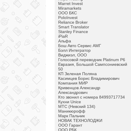
Marret Invest
Miramarkets
OOO БКС
PoloInvest
Reliance Broker
Smart Translator
Stanley Finance
iPiaR
Альфа
Бош Авто Сервис АМГ
Бэлл Интегратор
Виджиэл, ООО
Голосовой переводчик Platinum P6
Евразия, Большой Сампсониевский
50
КП Зеленая Поляна
Касимцев Борис Владимирович
Компания МИР
Кривенцов Александр
Александрович
Кто звонил с номера 84993717734
Кухни Unice
МТС (Невский 134)
Маникюрофф
Марк Пальчик
НОВАК ТЕХНОЛОДЖИ
ООО Гарант
ООО РБК