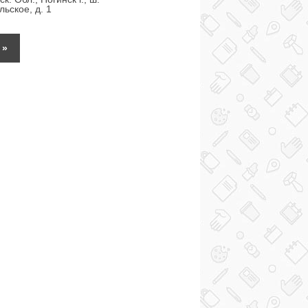
ьское, д. 1
»