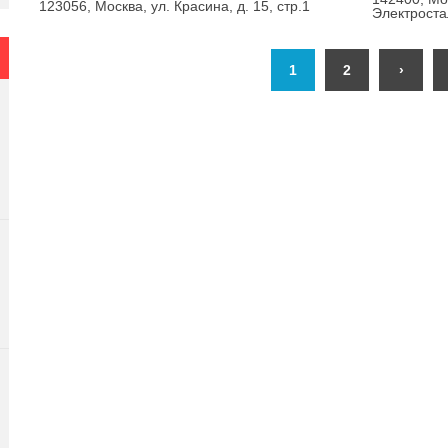
123056, Москва, ул. Красина, д. 15, стр.1
Электростал
1
2
›