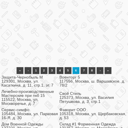
«
‹
1
2
3
4
5
6
7
8
›
»
Защита-Чернобыль М
Военторг 5
129301, Москва, ул.
117556, Москва, ш. Варшавское, д.
Касаткина, д. 11, стр.1, эт. 7
78/2
Лечебно-производственные
Свой Стиль
Мастерские при пкб 15
125373, Москва, ул. Василия
115522, Москва, ул.
Петушкова, д. 3, стр.1
Москворечье, д. 7
Сервис-симфо
Фаворит ООО
105484, Москва, ул. Парковая
105318, Москва, ул. Щербаковская,
16-Я, д. 30
д. 53
Дом Военной Одежды
Склад #1 Форменная Одежда