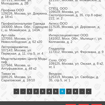
127221, Москва, ул.
121357, Москва, ш. Можайское, д.
Молодцова, д. 2В
5
СПЕЦ, ООО
Профика ООО
109029, Москва, ул.
129226, Москва, ул. Докукина,
Скотопрогонная, д. 35, стр.8 офис
д. 18 к1
222, эт. 2
Профессиональная Одежда
Актисс ООО
143000, Моск. Обл., Одинцово
117535, Москва, ул. Дорожная, д.
г., ш. Можайское, д. 143А
60
Арт-лайн
Интерспецкомплект ООО
127055, Москва, ул.
141002, Моск. Обл., Мытищи г., ул.
Новослободская, д. 62 к20
Колпакова, д. 2
Легпромразвитие
Гладиатор
107143, Москва, ул.
117312, Москва, ул. Ферсмана, д. 9
Пермская, д. 11, стр.5, эт. 4
Медстильсервис Центр Моды
Соло, ООО
пкф
109125, Москва, ул. Окская, д. 8 к2,
127566, Москва, ш.
эт. 1
Алтуфьевское, д. 48 к2
Таман ик
Вендорс
109125, Москва, ул.
125319, Москва, ул. Свободы, д.
Саратовская, д. 18/10
35, стр.5, эт. 1
«
‹
1
2
3
4
5
6
7
8
›
»