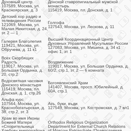
Духовный центр
Донской ставропигиальный мужской
107589, Москва, ул.
монастырь
Красноярская, д. 3
115419, Москва, пл. Донская, д. 1
Детский хор радио и
телевидения России
Голгофа
121069, Москва, ул.
127543, Москва, ул. Лескова, д. 11
Малая Никитская, д. 24,
эт. 2 — 1
Высший Координационный Центр
Галерея Благолепия
Духовных Управлений Мусульман России
119421, Москва, ул.
127083, Москва, ул. Мишина, д. 34 к1
Обручева, д. 11 к1
офис 1, эт. 1
Всех Скорбящих
Радость
Воздвижение
119017, Москва, ул.
119017, Москва, ул. Большая Ордынка, д.
Большая Ордынка, д.
60/2, стр.1, эт. 2 — 6 комната
20, стр.2
Водосвятная часовня
Богоявленский Храм
Донского монастыря
141407, Москва, просп. Юбилейный, д.
115419, Москва, пл.
60А, стр.1
Донская, д. 1, стр.26
Альфа курс
107564, Москва, ул.
Азъ, буки, въди
Краснобогатырская, д.
127549, Москва, ул. Костромская, д. 7 вл1
38, стр.2, эт. 3
Храм во имя Иконы
Божией Матери
Orthodox Religious Organization
«Спорительница
Department for External Church Relations
Хлебов» микрорайона
of Moscow Patriarchate (Православная