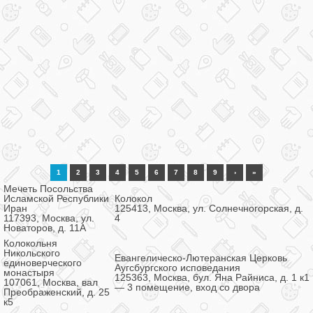
1
2
3
4
5
6
7
8
9
›
»
Мечеть Посольства
Исламской Республики
Колокол
Иран
125413, Москва, ул. Солнечногорская, д.
117393, Москва, ул.
4
Новаторов, д. 11А
Колокольня
Никольского
Евангелическо-Лютеранская Церковь
единоверческого
Аугсбургского исповедания
монастыря
125363, Москва, бул. Яна Райниса, д. 1 к1
107061, Москва, вал
— 3 помещение, вход со двора
Преображенский, д. 25
к5