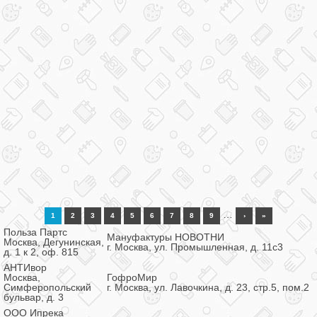
…
1
2
3
4
5
6
7
8
9
›
»
Польза Партс
Мануфактуры НОВОТНИ
Москва, Дегунинская,
г. Москва, ул. Промышленная, д. 11с3
д. 1 к 2, оф. 815
АНТИвор
Москва,
ГофроМир
Симферопольский
г. Москва, ул. Лавочкина, д. 23, стр.5, пом.2
бульвар, д. 3
ООО Ипрека