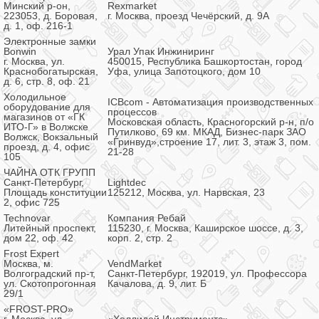
Минский р-он,
Rexmarket
223053, д. Боровая,
г. Москва, проезд Чечёрский, д. 9А
д. 1, оф. 216-1
Электронные замки
Bonwin
Урал Упак Инжиниринг
г. Москва, ул.
450015, Республика Башкортостан, город
Краснобогатырская,
Уфа, улица Запотоцкого, дом 10
д. 6, стр. 8, оф. 21
Холодильное
ICBcom - Автоматизация производственных
оборудование для
процессов
магазинов от «ГК
Московская область, Красногорский р-н, п/о
ИТО-Г» в Волжске
Путилково, 69 км. МКАД, Бизнес-парк ЗАО
Волжск, Вокзальный
«Гринвуд»,строение 17, лит. 3, этаж 3, пом.
проезд, д. 4, офис
21-28
105
ЧАЙНА ОТК ГРУПП
Санкт-Петербург,
Lightdec
Площадь конституции
125212, Москва, ул. Нарвская, 23
2, офис 725
Technovar
Компания Ребай
Литейный проспект,
115230, г. Москва, Каширское шоссе, д. 3,
дом 22, оф. 42
корп. 2, стр. 2
Frost Expert
Москва, м.
VendMarket
Волгоградский пр-т,
Санкт-Петербург, 192019, ул. Профессора
ул. Скотопрогонная
Качалова, д. 9, лит. Б
29/1
«FROST-PRO»