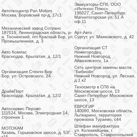
Эвакуаторы-СПб, ООО
«Интехно Плюс»
Автотехцентр Pan Motors
195027, Санкт-Петербург,
Москва, Боровский пр-д, 17с1
Магнитогорская ул. 51 А
оф.11
Механический завод Сотранс
187015, Ленинградская область, р-
Арт-Авто
н. Тосненский, пгт Красный Бор, ул.
Сургут, ул. Маяковского, д. 42
Промышленная, д. 3
Организация СТ
Авто Компас
Нижегородец
Краснодар, Крылатая, д. 12/1
Нижний Новгород,
Айвазовского, 1а
Cеть центров замены масла
Организация Стекло-Бор
“Бибиойл”
Бор, ул. Островского, 24
Нижний Новгород, ул. Лесная,
д.1 к2
Техосмотр в СПб на
ДрайвПорт
Московском шоссе, 13
Краснодар, Крылатая, д. 12/2
Санкт-Петербург Московское
шоссе, 13
ЕВРОГИР
Автосервис Перово
140080, Московская область,
111524, Москва, Электродная 14,
Лыткарино, территория
строение 1
промзона Тураево, с44
Штефан мануфактура
МОТОКАМ
ул. Коломийцева, г.
Казань, Горьковское шоссе, д. 53Г,
Ставрополь, Ставропольский
к15