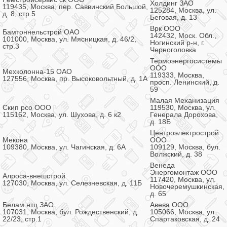
Холдинг ЗАО
119435, Москва, пер. Саввинский Большой,
125284, Москва, ул.
д. 8, стр.5
Беговая, д. 13
Врк ООО
Бамтоннельстрой ОАО
142432, Моск. Обл.,
101000, Москва, ул. Мясницкая, д. 46/2,
Ногинский р-н, г.
стр.3
Черноголовка
Термоэнергосистемы
ООО
Мехколонна-15 ОАО
119333, Москва,
127556, Москва, пр. Высоковольтный, д. 1А
просп. Ленинский, д.
59
Малая Механизация
Скип рсо ООО
119530, Москва, ул.
115162, Москва, ул. Шухова, д. 6 к2
Генерала Дорохова,
д. 18Б
Центроэлектрострой
Мекона
ООО
109380, Москва, ул. Чагинская, д. 6А
109129, Москва, бул.
Волжский, д. 38
Венеда
Энергомонтаж ООО
Алроса-внешстрой
117420, Москва, ул.
127030, Москва, ул. Селезневская, д. 11Б
Новочеремушкинская,
д. 65
Белам нтц ЗАО
Авева ООО
107031, Москва, бул. Рождественский, д.
105066, Москва, ул.
22/23, стр.1
Спартаковская, д. 24