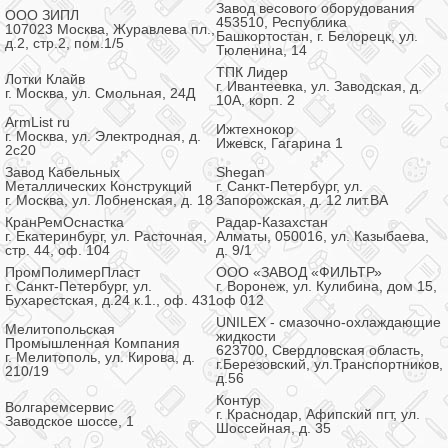
Завод весового оборудования
ООО ЗИПЛ
453510, Республика
107023 Москва, Журавлева пл.,
Башкортостан, г. Белорецк, ул.
д.2, стр.2, пом.1/5
Тюленина, 14
ТПК Лидер
Лотки Клайв
г. Ивантеевка, ул. Заводская, д.
г. Москва, ул. Смольная, 24Д
10А, корп. 2
ArmList ru
Ижтехнокор
г. Москва, ул. Электродная, д.
Ижевск, Гагарина 1
2с20
Завод Кабельных
Shegan
Металлических Конструкций
г. Санкт-Петербург, ул.
г. Москва, ул. Лобненская, д. 18
Запорожская, д. 12 лит.ВА
КранРемОснастка
Радар-Казахстан
г. Екатеринбург, ул. Расточная,
Алматы, 050016, ул. Казыбаева,
стр. 44, оф. 104
д. 9/1
ПромПолимерПласт
ООО «ЗАВОД «ФИЛЬТР»
г. Санкт-Петербург, ул.
г. Воронеж, ул. Кулибина, дом 15,
Бухарестская, д.24 к.1., оф. 431
оф 012
UNILEX - смазочно-охлаждающие
Мелитопольская
жидкости
Промышленная Компания
623700, Свердловская область,
г. Мелитополь, ул. Кирова, д.
г.Березовский, ул.Транспортников,
210/19
д.56
Контур
Волгаремсервис
г. Краснодар, Афипский пгт, ул.
Заводское шоссе, 1
Шоссейная, д. 35