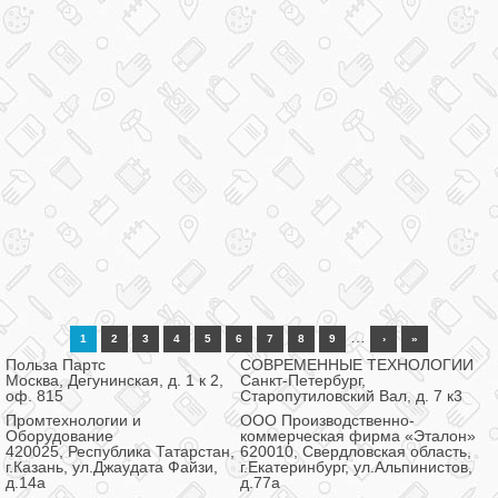
…
1
2
3
4
5
6
7
8
9
›
»
Польза Партс
СОВРЕМЕННЫЕ ТЕХНОЛОГИИ
Москва, Дегунинская, д. 1 к 2,
Санкт-Петербург,
оф. 815
Старопутиловский Вал, д. 7 к3
Промтехнологии и
ООО Производственно-
Оборудование
коммерческая фирма «Эталон»
420025, Республика Татарстан,
620010, Свердловская область,
г.Казань, ул.Джаудата Файзи,
г.Екатеринбург, ул.Альпинистов,
д.14а
д.77а