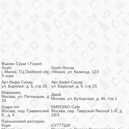
Фьюжн Суши \ Fusion
Sushi
Sushi House
г. Минск, ТЦ DiaMond city,
г.Минск, ул. Казинца, 123
3 этаж
Арт-Кафе Сахар
Арт-Кафе Сахар
ул. Барклая, д. 6, стр 25
ул. Барклая, д. 6, стр 25
Марукамэ
Джей
Москва, ул. Пятницкая, д.
Москва, ул. Бутырская, д. 46, стр.1
29
Gagar.inn
EMPORIO Cafe
Москва, пер. Саввинский
Москва, пер. Тверской-Ямской 1-Й, д.
Б., д. 4
18/3
Пхеньянский ресторан
Корё
СУ777ШИ