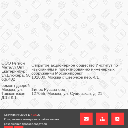
ООО Регион
Открытое акционерное общество Институт по
Металл Опт
изысканиям и проектированию инженерных
Екатеринбург,
сооружений Мосинжпроект
ул.Блюхера, 50
101000, Москва г, Сверчков пер, 4/1
оф.402
ремонт дверей
Москва, ул.
Tинес Руссиа ooo
Ташкентская
127055, Москва, ул. Сущевская, д. 21
Д.18 К.1
Copyright © 2026
E-
YOU
.ru
Копирование материалов сайта только с
разрешения правообладателя.