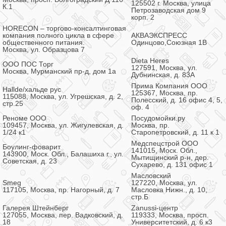
125502 г. Москва, улица
К.1
Петрозаводская дом 9
корп. 2
HORECON – торгово-консалтинговая
компания полного цикла в сфере
АКВАЭКСПРЕСС
общественного питания.
Одинцово,Союзная 1В
Москва, ул. Образцова 7
Dieta Heres
ООО ПОС Торг
127591, Москва, ул.
Москва, Мурманский пр-д, дом 1а
Дубнинская, д. 83А
Прима Компания ООО
Hallde/хальде рус
125367, Москва, пр.
115088, Москва, ул. Угрешская, д. 2,
Полесский, д. 16 офис 4, 5,
стр.25
оф. 4
Реноме ООО
Посудомойки.ру
109457, Москва, ул. Жигулевская, д.
Москва, пр.
1/24 к1
Старопетровский, д. 11 к 1
Медспецстрой ООО
Боулинг-фоварит
141015, Моск. Обл.,
143900, Моск. Обл., Балашиха г., ул.
Мытищинский р-н, дер.
Советская, д. 23
Сухарево, д. 131 офис 1
Масловский
Smeg
127220, Москва, ул.
117105, Москва, пр. Нагорный, д. 7
Масловка Нижн., д. 10,
стр.Б
Галерея Штейнберг
Zanussi-центр
127055, Москва, пер. Вадковский, д.
119333, Москва, просп.
18
Университетский, д. 6 к3