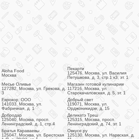
Пекарти
Aloha Food
125476, Москва, ул. Василия
Москва
Петушкова, д. 3, стр.1 к3, эт. 1
Месье Оливье
Магазин готовой кулинарии
127282, Москва, ул. Грекова, д.
117216, Москва, ул.
3
Старокачаловская, д. 5, эт. 1
Еврокор, ООО
Добрый свет
141033, Москва, ул.
119071, Москва, ул.
Фабричная, д. 1
Орджоникидзе, д. 15
Добродар
Деликатэ Треш
125040, Москва, просп.
125315, Москва, просп.
Ленинградский, д. 1, стр.4
Ленинградский, д. 74, эт. 1
Братья Караваевы
Овкусе.ру
125047, Москва, ул. Брестская
125130, Москва, ул. Нарвская, д.