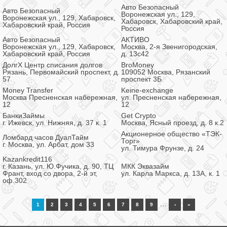
Авто Безопасный
Авто Безопасный
Воронежская ул., 129,
Воронежская ул., 129, Хабаровск,
Хабаровск, Хабаровский край,
Хабаровский край, Россия
Россия
Авто Безопасный
АКТИВО
Воронежская ул., 129, Хабаровск,
Москва, 2-я Звенигородская,
Хабаровский край, Россия
д. 13с42
ДолгХ Центр списания долгов
BroMoney
Рязань, Первомайский проспект, д.
109052 Москва, Рязанский
57
проспект 3Б
Money Transfer
Keine-exchange
Москва Пресненская набережная,
ул. Пресненская набережная,
12
12
БанкиЗаймы
Get Crypto
г. Ижевск, ул. Нижняя, д. 37 к. 1
Москва, Ясный проезд, д. 8 к.2
Акционерное общество «ТЭК-
Ломбард часов ДуалТайм
Торг»
г. Москва, ул. Арбат, дом 33
ул. Тимура Фрунзе, д. 24
Kazankredit116
г. Казань, ул. Ю.Фучика, д. 90, ТЦ
МКК Эквазайм
Франт, вход со двора, 2-й эт,
ул. Карла Маркса, д. 13А, к. 1
оф.302
…
1
2
3
4
5
6
7
8
9
›
»