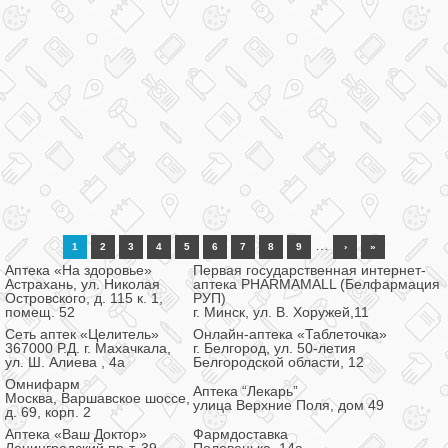
…
1
2
3
4
5
6
7
8
9
›
»
Аптека «На здоровье»
Первая государственная интернет-
Астрахань, ул. Николая
аптека PHARMAMALL (Белфармация
Островского, д. 115 к. 1,
РУП)
помещ. 52
г. Минск, ул. В. Хоружей,11
Сеть аптек «Целитель»
Онлайн-аптека «Таблеточка»
367000 Р.Д. г. Махачкала,
г. Белгород, ул. 50-летия
ул. Ш. Алиева , 4а
Белгородской области, 12
Омнифарм
Аптека “Лекарь”
Москва, Варшавское шоссе,
улица Верхние Поля, дом 49
д. 69, корп. 2
Аптека «Ваш Доктор»
Фармдоставка