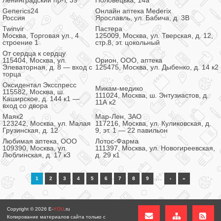
Ленинградский пр-т, 39
Половецька, 14а
Generics24
Онлайн аптека Mederix
Россия
Ярославль, ул. Бабича, д. 3В
Twinvir
Пастера
Москва, Торговая ул., 4
125009, Москва, ул. Тверская, д. 12,
строение 1
стр.8, эт. цокольный
От сердца к сердцу
115404, Москва, ул.
Орион, ООО, аптека
Элеваторная, д. 8 — вход с
125475, Москва, ул. Дыбенко, д. 14 к2
торца
Оксидентал Эксспресс
Микам-медико
115582, Москва, ш.
111024, Москва, ш. Энтузиастов, д.
Каширское, д. 144 к1 —
11А к2
вход со двора
Маяк2
Мар-Лен, ЗАО
123242, Москва, ул. Малая
117216, Москва, ул. Куликовская, д.
Грузинская, д. 12
9, эт. 1 — 22 павильон
Любимая аптека, ООО
Лотос-Фарма
109390, Москва, ул.
111397, Москва, ул. Новогиреевская,
Люблинская, д. 17 к3
д. 29 к1
…
1
2
3
4
5
6
7
8
9
›
»
Copyright © 2026
E-
YOU
.ru
Копирование материалов сайта только с