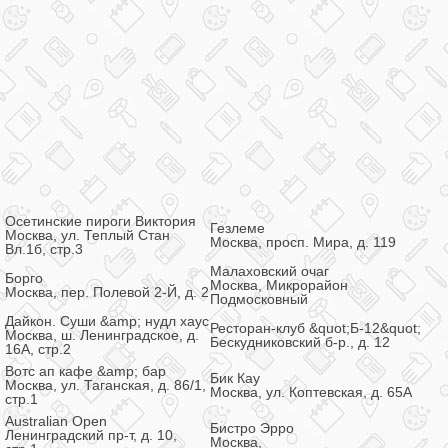
Осетинские пироги Виктория
Гезлеме
Москва, ул. Теплый Стан
Москва, просп. Мира, д. 119
Вл.1б, стр.3
Малаховский очаг
Борго
Москва, Микрорайон
Москва, пер. Полевой 2-Й, д. 2
Подмосковный
Дайкон. Суши &amp; нудл хаус
Ресторан-клуб &quot;Б-12&quot;
Москва, ш. Ленинградское, д.
Бескудниковский б-р., д. 12
16А, стр.2
Вотс ап кафе &amp; бар
Бик Кау
Москва, ул. Таганская, д. 86/1,
Москва, ул. Коптевская, д. 65А
стр.1
Australian Open
Бистро Эрро
Ленинградский пр-т, д. 10,
Москва,