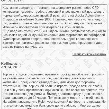
Окт 02, 2017
Компанию выбрал для торговли на фондовом рынке, набор CFD
контрактов позволяет собрать хороший инвестиционный портфель с
нормальной диверсификацией. В результате на Brooks Automation и
Citigroup я заработал более $800. Признаю, что часть успеха надо
разделить с финансовым консультантом Александром Захаровым.
Именно он посоветовал присмотреться к этим активам.
Еще надо отметить, что СВОП здесь низкий, poloinvest отзывы часто
называют одной их лучших компаний для формирования портфелей.
Одно время хотел собрать свой портфель через классического
брокера, но прикинул расценки и понял, что здесь примерно в два
раза выгоднее получается.
Написать комментарий
Kollinz из г.
Авг 24, 2017
Торговать здесь откровенно нравится. Брокер не обрезает профит и
не увеличивает размеры лоссов, чего я навидался в прошлой
компании. Спред и своп стандартный, для моей долгосрочной
стратегии 0,5 пп. серьезной роли не играет. Гораздо важнее свопы,
но и они у всех практически одинаковые. Что особенно приятно, так
это финансовая дисциплина. Вывод делается сразу в день заявки,
если написал ее до 14 часов. При этом хочу отметить некий нюанс.
На сайте написано, что PoloInvest комиссий не берет, это правда. Но
платежная система или банк свою долю забирают. Мне выгоднее