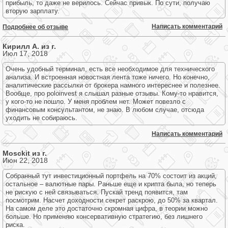
прибыль, то даже не верилось. Сейчас привык. По сути, получаю
вторую зарплату.
Написать комментарий
Подробнее об отзыве
Кирилл А. из г.
Июл 17, 2018
Очень удобный терминал, есть все необходимое для технического
анализа. И встроенная новостная лента тоже ничего. Но конечно,
аналитические рассылки от брокера намного интереснее и полезнее.
Вообще, про poloinvest я слышал разные отзывы. Кому-то нравится,
у кого-то не пошло. У меня проблем нет. Может повезло с
финансовым консультантом, не знаю. В любом случае, отсюда
уходить не собираюсь.
Написать комментарий
Mosckit из г.
Июн 22, 2018
Собранный тут инвестиционный портфель на 70% состоит из акций,
остальное – валютные пары. Раньше еще и крипта была, но теперь
не рискую с ней связываться. Пускай тренд появится, там
посмотрим. Насчет доходности секрет раскрою, до 50% за квартал.
На самом деле это достаточно скромная цифра, в теории можно
больше. Но применяю консервативную стратегию, без лишнего
риска.