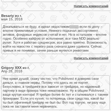
Написать комментарий
Besariy из г.
мая 15, 2018
Докапываться не буду, и идеал недостижим))))))))) если по делу –
вполне приемлимые условия. Немного подкачал акссортимент
активов, фондовых индексов считай и нет. Но в остальном – вполне
годно. Особенно кайфую от исполнения, все таки NDD реально
рулит. Хотя и работаю среднесрок, все равно приятно. Возможность
войти на новостях с первого раза сначала даже удивила. Сейчас
привык и не понимаю, зачем раньше мучился реквотами.
Написать комментарий
Grigory XXX из г.
Апр 28, 2018
Нее кривя душой, скажу честно, что PoloInvest я доверяю свои
деньги, а главное нервы. Потому что здесь их не портят.
Безусловно, в трейдинге все зависит от трейдера, но надежный
партнер в виде брокера тоже немаловажно. Ну в общем PoloInvest
ваще крутая контора! Я трейдю более 4х лет и сталкивался с такими
брокерами. Если это кухня, то потеряешь свои средства, какой бы
ты был офигенный трейдер не был бы. Вот год торгую, ни разу еще
пока не заставили меня нервничать.