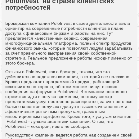
PoloInvest на страже клиентских
потребностей
Брокерская компания PoloInvest в своей деятельности взяла
ориентир на современные потребности клиентов в плане
доступа к финансовым биржам и работы на них. Тут
предлагается качественный сервис, современная
многофункциональная платформа, полный спектр продуктов
финансового рынка, которые позволяют людям зарабатывать
за счет правильного выстраивания своей собственной
стратегии. Реальное предложение работы исходит именно от
этого брокера.
Отзывы о PoloInvest, как о брокере, таковы, что это
действительно надежная компания, в которой все налажено.
Брокер предлагает программный продукт, работающий
исключительно хорошо, об этом многие пишут в своих
сообщения на форуме о PoloInvest. В компании постоянно
стремятся идти в ногу со временем, поэтому спектр
предлагаемых услуг постоянно расширяется, за счет чего все
больше клиентов получают доступ к высококачественным и
эффективным рыночным продуктам, грамотным
инвестиционным портфелям. Кроме того, к услугам клиентов
PoloInvest - лучшие аналитики компании. О том, что
PoloInvest – лохотрон, никто не сообщал.
Руководством компании ведется работа над созданием своей