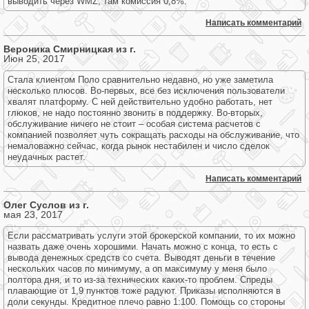
выводить через WMZ, там комиссия 0,8%.
Написать комментарий
Вероника Смирницкая из г.
Июн 25, 2017
Стала клиентом Поло сравнительно недавно, но уже заметила
несколько плюсов. Во-первых, все без исключения пользователи
хвалят платформу. С ней действительно удобно работать, нет
глюков, не надо постоянно звонить в поддержку. Во-вторых,
обслуживание ничего не стоит – особая система расчетов с
компанией позволяет чуть сокращать расходы на обслуживание, что
немаловажно сейчас, когда рынок нестабилен и число сделок
неудачных растет.
Написать комментарий
Олег Суслов из г.
мая 23, 2017
Если рассматривать услуги этой брокерской компании, то их можно
назвать даже очень хорошими. Начать можно с конца, то есть с
вывода денежных средств со счета. Выводят деньги в течение
нескольких часов по минимуму, а оп максимуму у меня было
полтора дня, и то из-за технических каких-то проблем. Спреды
плавающие от 1,9 пунктов тоже радуют. Приказы исполняются в
доли секунды. Кредитное плечо равно 1:100. Помощь со стороны