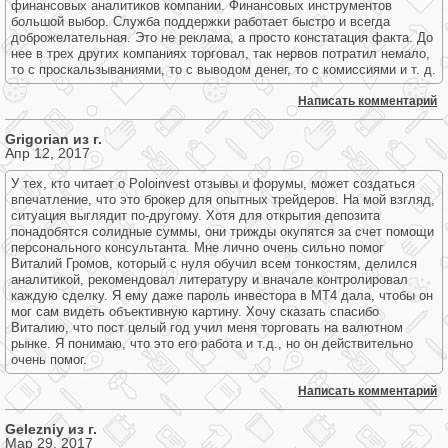
финансовых аналитиков компании. Финансовых инструментов
большой выбор. Служба поддержки работает быстро и всегда
доброжелательная. Это не реклама, а просто констатация факта. До
нее в трех других компаниях торговал, так нервов потратил немало,
то с проскальзываниями, то с выводом денег, то с комиссиями и т. д.
Написать комментарий
Grigorian из г.
Апр 12, 2017
У тех, кто читает о Poloinvest отзывы и форумы, может создаться
впечатление, что это брокер для опытных трейдеров. На мой взгляд,
ситуация выглядит по-другому. Хотя для открытия депозита
понадобятся солидные суммы, они трижды окупятся за счет помощи
персонального консультанта. Мне лично очень сильно помог
Виталий Громов, который с нуля обучил всем тонкостям, делился
аналитикой, рекомендовал литературу и вначале контролировал
каждую сделку. Я ему даже пароль инвестора в МТ4 дала, чтобы он
мог сам видеть объективную картину. Хочу сказать спасибо
Виталию, что пост целый год учил меня торговать на валютном
рынке. Я понимаю, что это его работа и т.д., но он действительно
очень помог.
Написать комментарий
Gelezniy из г.
Мар 29, 2017