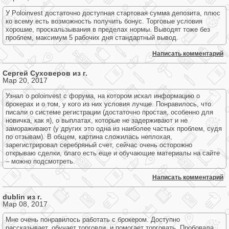
У Poloinvest достаточно доступная стартовая сумма депозита, плюс
ко всему есть возможность получить бонус. Торговые условия
хорошие, проскальзывания в пределах нормы. Выводят тоже без
проблем, максимум 5 рабочих дня стандартный вывод.
Написать комментарий
Сергей Суховеров из г.
Мар 20, 2017
Узнал о poloinvest с форума, на котором искал информацию о
брокерах и о том, у кого из них условия лучше. Понравилось, что
писали о системе регистрации (достаточно простая, особенно для
новичка, как я), о выплатах, которые не задерживают и не
замораживают (у других это одна из наиболее частых проблем, судя
по отзывам). В общем, картина сложилась неплохая,
зарегистрировал серебряный счет, сейчас очень осторожно
открываю сделки, благо есть еще и обучающие материалы на сайте
– можно подсмотреть.
Написать комментарий
dublin из г.
Мар 08, 2017
Мне очень понравилось работать с брокером. Доступно
рассказывает, обучает торговли, и помогает торговать. Пробовала