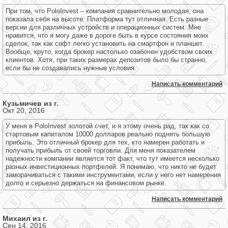
При том, что PoloInvest – компания сравнительно молодая, она
показала себя на высоте. Платформа тут отличная. Есть разные
версии для различных устройств и операционных систем. Мне
нравится, что я могу даже в дороге быть в курсе состояния моих
сделок, так как софт легко установить на смартфон и планшет.
Вообще, круто, когда брокер настолько озабочен удобством своих
клиентов. Хотя, при таких размерах депозитов было бы странно,
если бы не создавались нужные условия.
Написать комментарий
Кузьмичев из г.
Окт 20, 2016
У меня в PoloInvest золотой счет, и я этому очень рад, так как со
стартовым капиталом 10000 долларов реально поднять большую
прибыль. Это отличный брокер для тех, кто намерен работать и
получать прибыль от своей торговли. Для меня показателем
надежности компании является тот факт, что тут имеется несколько
разных инвестиционных портфелей. Я понимаю, что никто не будет
заморачиваться с такими инструментами, если у него нет намерения
долго и серьезно держаться на финансовом рынке.
Написать комментарий
Михаил из г.
Сен 14, 2016