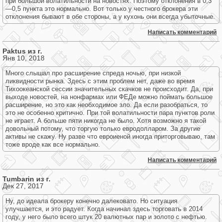
при большой волатильности на новостях. Поэтому отклонения в 0,3
—0,5 пункта это нормально. Вот только у честного брокера эти
отклонения бывают в обе стороны, а у кухонь они всегда убыточные.
Написать комментарий
Paktus из г.
Янв 10, 2018
Много слышал про расширение спреда ночью, при низкой
ликвидности рынка. Здесь с этим проблем нет, даже во время
Тихоокеанской сессии значительных скачков не происходит. Да, при
выходе новостей, на нонфармах или ФЕДе можно поймать большое
расширение, но это как необходимое зло. Да если разобраться, то
это не особенно критично. При той волатильности пара пунктов роли
не играет. А больше пяти никогда не было. Хотя возможно я такой
довольный потому, что торгую только евродолларом. За другие
активы не скажу. Ну разве что евроиеной иногда приторговываю, там
тоже вроде как все нормально.
Написать комментарий
Tumbarin из г.
Дек 27, 2017
Ну, до идеала брокеру конечно далековато. Но ситуация
улучшается, и это радует. Когда начинал здесь торговать в 2014
году, у него было всего штук 20 валютных пар и золото с нефтью.