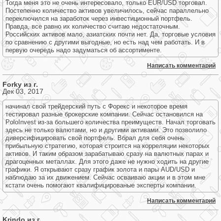
Тогда меня это не очень интересовало, только EUR/USD торговал.
Постепенно количество активов увеличилось, сейчас параллельно
переключился на заработок через инвестиционный портфель.
Правда, все равно их количество считаю недостаточным.
Российских активов мало, азиатских почти нет. Да, торговые условия
по сравнению с другими выгодные, но есть над чем работать. И в
первую очередь надо задуматься об ассортименте.
Написать комментарий
Forky из г.
Дек 03, 2017
начинал свой трейдерский путь с Форекс и некоторое время
тестировал разные брокерские компании. Сейчас остановился на
PoloInvest из-за большего количества преимуществ. Начал торговать
здесь не только валютами, но и другими активами. Это позволило
диверсифицировать свой портфель. Вбрал для себя очень
прибыльную стратегию, которая строится на корреляции некоторых
активов. И таким образом зарабатываю сразу на валютных парах и
драгоценных металлах. Для этого даже не нужно ходить на другие
графики. Я открывают сразу график золота и пары AUD/USD и
наблюдаю за их движением. Сейчас осваиваю акции и в этом мне
кстати очень помогают квалифицированые эксперты компании.
Написать комментарий
Krindo из г.