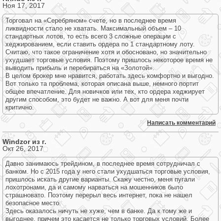
Ноя 17, 2017
Торговал на «Серебряном» счете, но в последнее время
ликвидности стало не хватать. Максимальный объем – 10
стандартных лотов, то есть всего 3 сложные операции с
хеджированием, если ставить ордера по 1 стандартному лоту.
Считаю, что такое ограничение хотя и обосновано, но значительно
ухудшает торговые условия. Поэтому пришлось некоторое время не
выводить прибыль и перебираться на «Золотой».
В целом брокер мне нравится, работать здесь комфортно и выгодно.
Вот только та проблема, которая описана выше, немного портит
общее впечатление. Для новичков или тех, кто ордера хеджирует
другим способом, это будет не важно. А вот для меня почти
критично.
Написать комментарий
Windzor из г.
Окт 26, 2017
Давно занимаюсь трейдином, в последнее время сотрудничал с
банком. Но с 2015 года у него стали ухудшаться торговые условия,
пришлось искать другие варианты. Скажу честно, меня пугали
лохотронами, да и самому нарваться на мошенников было
страшновато. Поэтому перерыл весь интернет, пока не нашел
безопасное место.
Здесь оказалось ничуть не хуже, чем в банке. Да к тому же и
выгоднее, причем это касается не только торговых условий. Более