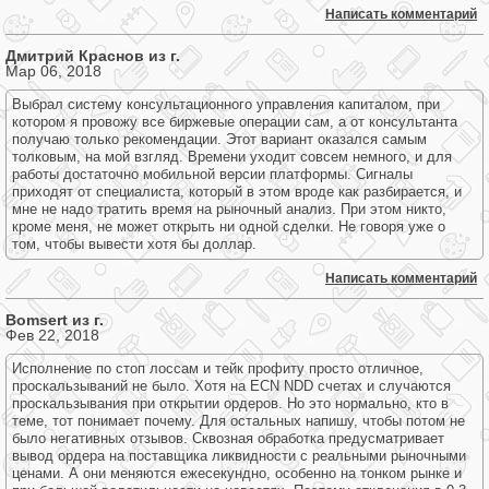
Написать комментарий
Дмитрий Краснов из г.
Мар 06, 2018
Выбрал систему консультационного управления капиталом, при
котором я провожу все биржевые операции сам, а от консультанта
получаю только рекомендации. Этот вариант оказался самым
толковым, на мой взгляд. Времени уходит совсем немного, и для
работы достаточно мобильной версии платформы. Сигналы
приходят от специалиста, который в этом вроде как разбирается, и
мне не надо тратить время на рыночный анализ. При этом никто,
кроме меня, не может открыть ни одной сделки. Не говоря уже о
том, чтобы вывести хотя бы доллар.
Написать комментарий
Bomsert из г.
Фев 22, 2018
Исполнение по стоп лоссам и тейк профиту просто отличное,
проскальзываний не было. Хотя на ECN NDD счетах и случаются
проскальзывания при открытии ордеров. Но это нормально, кто в
теме, тот понимает почему. Для остальных напишу, чтобы потом не
было негативных отзывов. Сквозная обработка предусматривает
вывод ордера на поставщика ликвидности с реальными рыночными
ценами. А они меняются ежесекундно, особенно на тонком рынке и