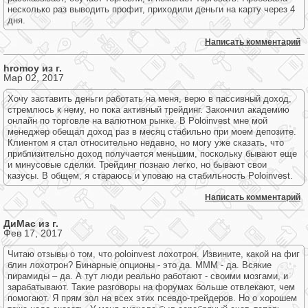
несколько раз выводить профит, приходили деньги на карту через 4
дня.
Написать комментарий
hromoy из г.
Мар 02, 2017
Хочу заставить деньги работать на меня, верю в пассивный доход,
стремлюсь к нему, но пока активный трейдинг. Закончил академию
онлайн по торговле на валютном рынке. В Poloinvest мне мой
менеджер обещал доход раз в месяц стабильно при моем депозите.
Клиентом я стал относительно недавно, но могу уже сказать, что
приблизительно доход получается меньшим, поскольку бывают еще
и минусовые сделки. Трейдинг познаю легко, но бывают свои
казусы. В общем, я стараюсь и уповаю на стабильность Poloinvest.
Написать комментарий
ДиМас из г.
Фев 17, 2017
Читаю отзывы о том, что poloinvest лохотрон. Извините, какой на фиг
блин лохотрон? Бинарные опционы - это да. МММ - да. Всякие
пирамиды – да. А тут люди реально работают - своими мозгами, и
зарабатывают. Такие разговоры на форумах больше отвлекают, чем
помогают. Я прям зол на всех этих псевдо-трейдеров. Но о хорошем