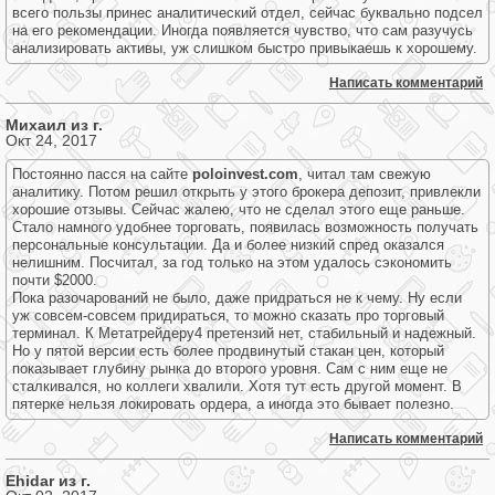
всего пользы принес аналитический отдел, сейчас буквально подсел
на его рекомендации. Иногда появляется чувство, что сам разучусь
анализировать активы, уж слишком быстро привыкаешь к хорошему.
Написать комментарий
Михаил из г.
Окт 24, 2017
Постоянно пасся на сайте
poloinvest.com
, читал там свежую
аналитику. Потом решил открыть у этого брокера депозит, привлекли
хорошие отзывы. Сейчас жалею, что не сделал этого еще раньше.
Стало намного удобнее торговать, появилась возможность получать
персональные консультации. Да и более низкий спред оказался
нелишним. Посчитал, за год только на этом удалось сэкономить
почти $2000.
Пока разочарований не было, даже придраться не к чему. Ну если
уж совсем-совсем придираться, то можно сказать про торговый
терминал. К Метатрейдеру4 претензий нет, стабильный и надежный.
Но у пятой версии есть более продвинутый стакан цен, который
показывает глубину рынка до второго уровня. Сам с ним еще не
сталкивался, но коллеги хвалили. Хотя тут есть другой момент. В
пятерке нельзя локировать ордера, а иногда это бывает полезно.
Написать комментарий
Ehidar из г.