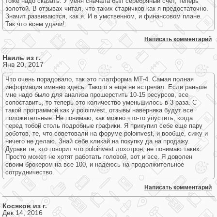
тоже надо сказать. У меня сначала был серебряный счет, теперь
золотой. В отзывах читал, что таких старичков как я предостаточно.
Значит развиваются, как я. И в умственном, и финансовом плане.
Так что всем удачи!
Написать комментарий
Наиль из г.
Янв 20, 2017
Что очень порадовало, так это платформа МТ-4. Самая полная
информация именно здесь. Такого я еще не встречал. Если раньше
мне надо было для анализа прошерстить 10-15 ресурсов, все
сопоставить, то теперь это количество уменьшилось в 3 раза. С
такой программой как у poloinvest, отзывы наверняка будут все
положительные. Не понимаю, как можно что-то упустить, когда
перед тобой столь подробные графики. Я прикупил себе еще пару
роботов, те, что советовали на форуме poloinvest, и вообще, сижу и
ничего не делаю. Знай себе кликай на покупку да на продажу.
Дураки те, кто говорит что poloinvest лохотрон, не понимаю таких.
Просто может не хотят работать головой, вот и все. Я доволен
своим брокером на все 100, и надеюсь на продолжительное
сотрудничество.
Написать комментарий
Косяков из г.
Дек 14, 2016