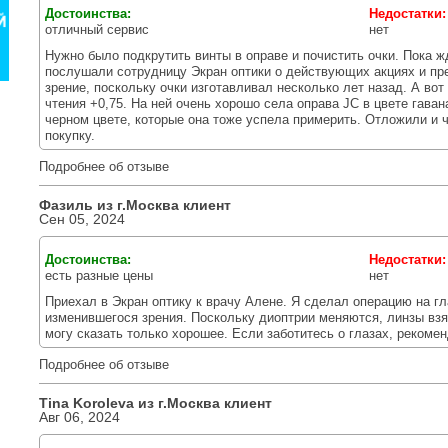
Достоинства:
Недостатки
отличный сервис
нет
Нужно было подкрутить винты в оправе и почистить очки. Пока 
послушали сотрудницу Экран оптики о действующих акциях и пр
зрение, поскольку очки изготавливал несколько лет назад. А вот
чтения +0,75. На ней очень хорошо села оправа JC в цвете гаван
черном цвете, которые она тоже успела примерить. Отложили и 
покупку.
Подробнее об отзыве
Фазиль из г.
Москва
клиент
Сен 05, 2024
Достоинства:
Недостатки
есть разные цены
нет
Приехал в Экран оптику к врачу Алене. Я сделал операцию на гл
изменившегося зрения. Поскольку диоптрии меняются, линзы взя
могу сказать только хорошее. Если заботитесь о глазах, рекоме
Подробнее об отзыве
Tina Koroleva из г.
Москва
клиент
Авг 06, 2024