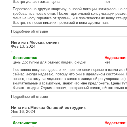
быстро делают заказ, цена
нет
Переехала на другую квартиру, в новой локации наткнулась на са
требовались новые очки. После тщательной консультации решила
меня на носу горбинка от травмы, и я практически не ношу станд
быстро, по носке никаких претензий и цена адекватная.
Подробнее об отзыве
Инга из г.
Москва
клиент
Фев 13, 2024
Достоинства:
Недостатки
цены доступны для разных людей, скидки
нет
Постоянно покупаю здесь очки, причем свои первые я взяла лет 6
сейчас иногда надеваю, потому что они в идеальном состоянии. 
нового, поэтому заглядываю в салон с завидной регулярностью) 
внимательные и грамотные, знают что мне предложить. Цены тут
бывают скидки. Одним словом, прекрасный салон, обязательно п
Подробнее об отзыве
Нина из г.
Москва
бывший сотрудник
Янв 16, 2024
Достоинства:
Недостатки