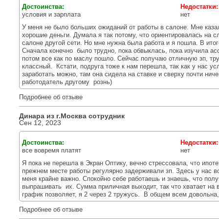
Достоинства:
Недостатки
условия и зарплата
нет
У меня не было больших ожиданий от работы в салоне. Мне казал
хорошие деньги. Думала я так потому, что ориентировалась на с
салоне другой сети. Но мне нужна была работа и я пошла. В ито
Сначала конечно было трудно, пока обвыклась, пока изучила ас
потом все как по маслу пошло. Сейчас получаю отличную зп, тр
классный. Кстати, подруга тоже к нам перешла, так как у нас ус
заработать можно, там она сидела на ставке и сверху почти ниче
работодатель другому рознь)
Подробнее об отзыве
Динара из г.
Москва
сотрудник
Сен 12, 2023
Достоинства:
Недостатки
все вовремя платят
нет
Я пока не перешла в Экран Оптику, вечно стрессовала, что ипоте
прежнем месте работы регулярно задерживали зп. Здесь у нас вс
меня крайне важно. Спокойно себе работаешь и знаешь, что полу
выпрашивать их. Сумма приличная выходит, так что хватает на в
график позволяет, я 2 через 2 тружусь. В общем всем довольна
Подробнее об отзыве