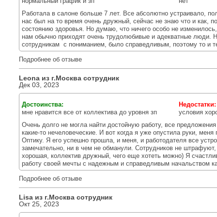
нормальный график и зп
нет
Работала в салоне больше 7 лет. Все абсолютно устраивало, по
нас был на то время очень дружный, сейчас не знаю что и как, п
состоянию здоровья. Но думаю, что ничего особо не изменилось,
нам обычно приходят очень трудолюбивые и адекватные люди. Ну
сотрудникам с пониманием, было справедливым, поэтому то и те
Подробнее об отзыве
Leona из г.
Москва
сотрудник
Дек 03, 2023
Достоинства:
Недостатки
мне нравится все от коллектива до уровня зп
условия хор
Очень долго не могла найти достойную работу, все предложени
какие-то нечеловеческие. И вот когда я уже опустила руки, меня
Оптику. Я его успешно прошла, и меня, и работодателя все устр
замечательно, ни в чем не обманули. Сотрудников не штрафуют,
хорошая, коллектив дружный, чего еще хотеть можно) Я счастл
работу своей мечты с надежным и справедливым начальством ка
Подробнее об отзыве
Lisa из г.
Москва
сотрудник
Окт 25, 2023