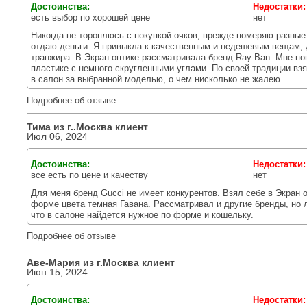
Достоинства:
Недостатки
есть выбор по хорошей цене
нет
Никогда не тороплюсь с покупкой очков, прежде померяю разные
отдаю деньги. Я привыкла к качественным и недешевым вещам, д
транжира. В Экран оптике рассматривала бренд Ray Ban. Мне п
пластике с немного скругленными углами. По своей традиции взя
в салон за выбранной моделью, о чем нисколько не жалею.
Подробнее об отзыве
Тима из г.
.Москва
клиент
Июл 06, 2024
Достоинства:
Недостатки
все есть по цене и качеству
нет
Для меня бренд Gucci не имеет конкурентов. Взял себе в Экран 
форме цвета темная Гавана. Рассматривал и другие бренды, но 
что в салоне найдется нужное по форме и кошельку.
Подробнее об отзыве
Аве-Мария из г.
Москва
клиент
Июн 15, 2024
Достоинства:
Недостатки