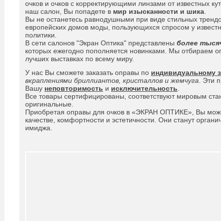
очков и очков с корректирующими линзами от известных ку
наш салон, Вы попадете в
мир
изысканности и шика
.
Вы не останетесь равнодушными при виде стильных трендо
европейских домов моды, пользующихся спросом у извест
политики.
В сети салонов "Экран Оптика" представлены
более тыся
которых ежегодно пополняется новинками. Мы отбираем о
лучших выставках по всему миру.
У нас Вы сможете заказать оправы по
индивидуальному з
вкраплениями бриллиантов, кристаллов и жемчуга
. Эти 
Вашу
неповторимость
и
исключительность
.
Все товары сертифицированы, соответствуют мировым ста
оригинальные.
Приобретая оправы для очков в «ЭКРАН ОПТИКЕ», Вы може
качестве, комфортности и эстетичности. Они станут орган
имиджа.