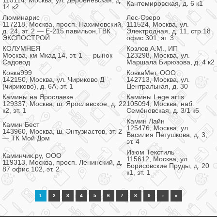
115114, Москва, ул. Дербеневская, д.
Кантемировская, д. 6 к1
14 к2
Люминарис
Лес-Озеро
117218, Москва, просп. Нахимовский,
111524, Москва, ул.
д. 24, эт. 2 — Е-215 павильон,ТВК
Электродная, д. 11, стр.18
ЭКСПОСТРОЙ
офис 301, эт. 3
КОЛУМНЕЯ
Козлов А.М., ИП
Москва, км Мкад 14, эт. 1 — рынок
123298, Москва, ул.
Садовод
Маршала Бирюзова, д. 4 к2
Ковкa999
КовкаМет, ООО
142150, Москва, ул. Чириково Д
142713, Москва, ул.
(чириково), д. 6А, эт. 1
Центральная, д. 30
Камины на Ярославке
Камины Lege artis
129337, Москва, ш. Ярославское, д. 22
105094, Москва, наб.
к2, эт. 1
Семёновская, д. 3/1 к6
Камин Лайн
Камин Бест
125476, Москва, ул.
143960, Москва, ш. Энтузиастов, эт. 2
Василия Петушкова, д. 3,
— ТК Мой Дом
эт. 4
Изюм Текстиль
Каминчик.ру, ООО
115612, Москва, ул.
119313, Москва, просп. Ленинский, д.
Борисовские Пруды, д. 20
87 офис 102, эт. 2
к1, эт. 1
1
2
3
4
5
6
7
8
9
›
»