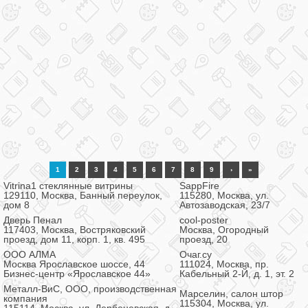
1
2
3
4
5
6
7
8
9
›
»
Vitrina1 стеклянные витрины
SappFire
129110, Москва, Банный переулок,
115280, Москва, ул.
дом 8
Автозаводская, 23/7
Дверь Пенал
cool-poster
117403, Москва, Востряковский
Москва, Огородный
проезд, дом 11, корп. 1, кв. 495
проезд, 20
ООО АЛМА
Очаг.су
Москва Ярославское шоссе, 44
111024, Москва, пр.
Бизнес-центр «Ярославское 44»
Кабельный 2-Й, д. 1, эт. 2
Металл-ВиС, ООО, производственная
Марселин, салон штор
компания
115304, Москва, ул.