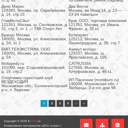
Я, д. 62
35 павильон, рынок Садовод
Дюкс Марис
Два Весла
129343, Москва, пр. Серебрякова,
Москва, км Мкад 14, д. 23 —
д. 14, стр.15
23-24 павильон
ГлавМотоСбыт
Бриг, ООО, торговая компания
121353, Москва, ш. Сколковское, д.
121351, Москва, ул. Ивана
31, стр.1, эт. 1 — ТВК Спорт-Хит
Франко, д. 32 к1
Брандт Москва
Ботмаркет
140091, Москва, ул. Алексеевская,
125212, Москва, ш.
д. 2А, эт. 1
Ленинградское, д. 39, стр.7
БМП ТЕХЭКСТРИМ, ООО
Азимут моторс
140091, Москва, ул. Алексеевская,
129337, Москва, ш.
д. 2А
Ярославское, д. 109
Motopedy.ru
CATRUSSIA
101000, пер. Староваганьковский,
127566, Москва, ш.
д. 19, стр.2
Алтуфьевское, д. 48 к1.
Cпортивно-туристский клуб
ИП Пасичник (motobum.ru)
ВЕЗДЕХОДИЯ
140008, Московская обл, г.
Московская обл., Солнечногорский
Люберцы, 3-е п/о дом 98
р-н, п. Березки
1
2
3
4
›
»
Copyright © 2026
E-
YOU
.ru
Копирование материалов сайта только с