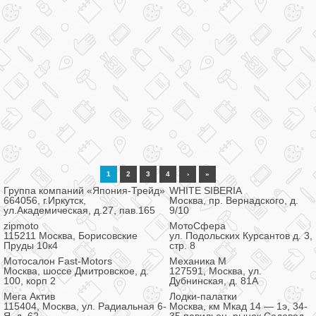
1
2
3
4
›
»
Группа компаний «Япония-Трейд»
WHITE SIBERIA
664056, г.Иркутск,
Москва, пр. Вернадского, д.
ул.Академическая, д.27, пав.165
9/10
zipmoto
МотоСфера
115211 Москва, Борисовские
ул. Подольских Курсантов д. 3,
Пруды 10к4
стр. 8
Мотосалон Fast-Motors
Механика М
Москва, шоссе Дмитровское, д.
127591, Москва, ул.
100, корп 2
Дубнинская, д. 81А
Мега Актив
Лодки-палатки
115404, Москва, ул. Радиальная 6-
Москва, км Мкад 14 — 1э, 34-