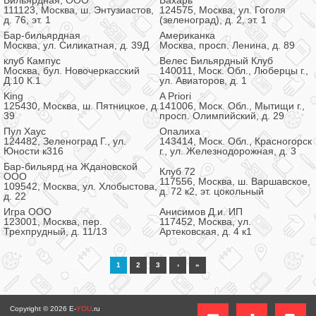
Бильярдная, ООО
Бахарь
111123, Москва, ш. Энтузиастов,
124575, Москва, ул. Гоголя
д. 76, эт. 1
(зеленоград), д. 2, эт. 1
Бар-бильярдная
Американка
Москва, ул. Силикатная, д. 39Д
Москва, просп. Ленина, д. 89
клуб Кампус
Велес Бильярдный Клуб
Москва, бул. Новочеркасский
140011, Моск. Обл., Люберцы г.,
Д.10 К.1
ул. Авиаторов, д. 1
King
A Priori
125430, Москва, ш. Пятницкое, д.
141006, Моск. Обл., Мытищи г.,
39
просп. Олимпийский, д. 29
Пул Хаус
Опалиха
124482, Зеленоград Г., ул.
143414, Моск. Обл., Красногорск
Юности к316
г., ул. Железнодорожная, д. 3
Бар-бильярд на Ждановской
Клуб 72
ООО
117556, Москва, ш. Варшавское,
109542, Москва, ул. Хлобыстова,
д. 72 к2, эт. цокольный
д. 22
Игра ООО
Анисимов Д.и. ИП
123001, Москва, пер.
117452, Москва, ул.
Трехпрудный, д. 11/13
Артековская, д. 4 к1
1
2
3
›
»
Copyright © 2026
E-
YOU
.ru