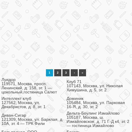
1
2
3
›
»
Луидор
Клуб 71
119571, Москва, просп.
107143, Москва, ул. Николая
Ленинский, д. 158, эт. 1 —
Химушина, д. 5, эт. 2
цокольный,гостиница Салют
Интеллект клуб
Доминик
127562, Москва, ул.
105484, Москва, ул. Парковая
Декабристов, д. 8, эт. 1
16-Я, д. 30, эт. 2
Дельта-Боулинг Измайлово
Диван-Сигар
105187, Москва, ш.
121309, Москва, ул. Барклая, д.
Измайловское, д. 71 Г-Д к4, эт. 2
10А, эт. 4 — ТРК Фили
— гостиница Измайлово