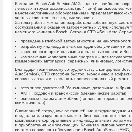
Компания Bosch AutoService AMG - одна из наиболее совр
легковых и грузопассажирских (до 4 тонн) автомобилей, ко
нанотехнологичным оборудованием и предлагает высококл
частных клиентов на выгодных условиях.
За годы работы компания разработала собственную систем
обслуживания и оказания авторемонтных услуг, используя 
немецкого концерна Bosch. Сегодня СТО «Бош Авто Серви
проведение глубокой автодиагностики на нанотехнологи
разработку индивидуальных методов обслуживания и ре
качественные оригинальные и аналоговые запчасти Bosc
комплексные корпоративные программы для государст
коммерческих автопарков, сервисных, лизинговых, логисти
Благодаря техническому сотрудничеству с концерном Bosc
AutoService), СТО способна быстро, экономично и эффект
сервисных задач и выполнять профессиональный ремонт:
всех типов двигателей (бензиновые, дизельные, гибридн
АКПП, ходовой и трансмиссии (механические работы);
основных систем автомобиля (топливная, тормозная, эл
климатическая).
С компанией сотрудничают крупнейшие международные и 
представители крупного и мелкого бизнеса, частные клиен
комплексные корпоративные и индивидуальные программы
и приобретения комплектующих. Клиентам импонируют пр
система сервисного обслуживания Bosch AutoService AMG, 