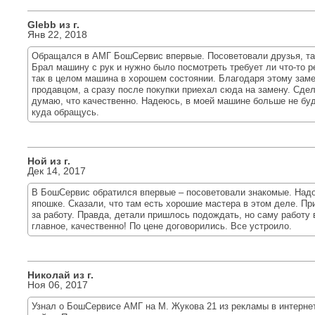
Glebb из г.
Янв 22, 2018
Обращался в АМГ БошСервис впервые. Посоветовали друзья, так
Брал машину с рук и нужно было посмотреть требует ли что-то р
так в целом машина в хорошем состоянии. Благодаря этому зам
продавцом, а сразу после покупки приехал сюда на замену. Сдел
думаю, что качественно. Надеюсь, в моей машине больше не буд
куда обращусь.
Ной из г.
Дек 14, 2017
В БошСервис обратился впервые – посоветовали знакомые. Надо
япошке. Сказали, что там есть хорошие мастера в этом деле. Пр
за работу. Правда, детали пришлось подождать, но саму работу
главное, качественно! По цене договорились. Все устроило.
Николай из г.
Ноя 06, 2017
Узнал о БошСервисе АМГ на М. Жукова 21 из рекламы в интерне