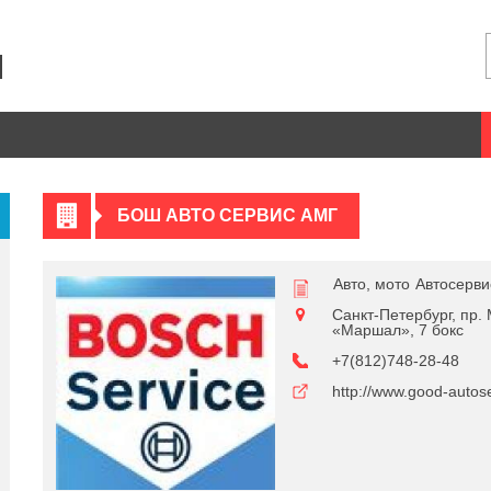
БОШ АВТО СЕРВИС АМГ
Авто, мото
Автосерв
Санкт-Петербург, пр.
«Маршал», 7 бокс
+7(812)748-28-48
http://www.good-autose