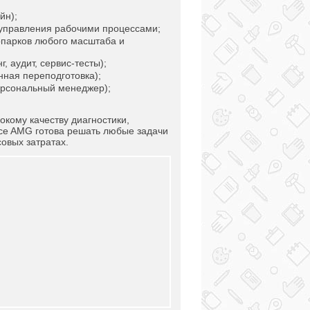
йн);
управления рабочими процессами;
парков любого масштаба и
 аудит, сервис-тесты);
нная переподготовка);
ерсональный менеджер);
кому качеству диагностики,
ice AMG готова решать любые задачи
овых затратах.