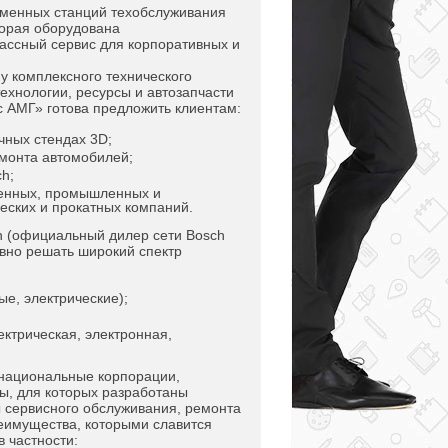
еменных станций техобслуживания
торая оборудована
ассный сервис для корпоративных и
у комплексного технического
технологии, ресурсы и автозапчасти
с АМГ» готова предложить клиентам:
чных стендах 3D;
монта автомобилей;
h;
венных, промышленных и
ческих и прокатных компаний.
h (официальный дилер сети Bosch
ивно решать широкий спектр
ые, электрические);
ектрическая, электронная,
национальные корпорации,
ты, для которых разработаны
 сервисного обслуживания, ремонта
еимущества, которыми славится
в частности: