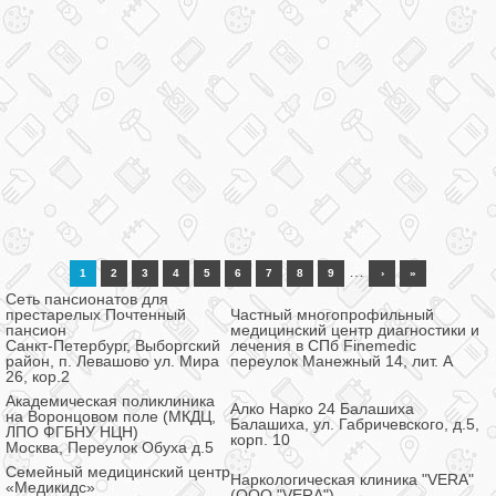
…
1
2
3
4
5
6
7
8
9
›
»
Сеть пансионатов для
престарелых Почтенный
Частный многопрофильный
пансион
медицинский центр диагностики и
Санкт-Петербург, Выборгский
лечения в СПб Finemedic
район, п. Левашово ул. Мира
переулок Манежный 14, лит. А
26, кор.2
Академическая поликлиника
Алко Нарко 24 Балашиха
на Воронцовом поле (МКДЦ,
Балашиха, ул. Габричевского, д.5,
ЛПО ФГБНУ НЦН)
корп. 10
Москва, Переулок Обуха д.5
Семейный медицинский центр
Наркологическая клиника "VERA"
«Медикидс»
(ООО "VERA")