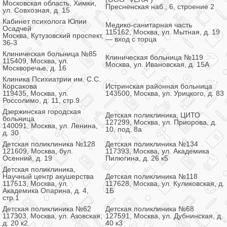
Московская область, Химки,
Пресненская наб., 6, строение 2
ул. Совхозная, д. 15
Кабинет психолога Юлии
Медико-санитарная часть
Осадчей
115162, Москва, ул. Мытная, д. 19
Москва, Кутузовский проспект,
— вход с торца
36-3
Клиническая больница №85
Клиническая больница №119
115409, Москва, ул.
Москва, ул. Ивановская, д. 15А
Москворечье, д. 16
Клиника Психиатрии им. С.С.
Корсакова
Истринская районная больница
119435, Москва, ул.
143500, Москва, ул. Урицкого, д. 83
Россолимо, д. 11, стр.9
Дзержинская городская
Детская поликлиника, ЦИТО
больница
127299, Москва, ул. Приорова, д.
140091, Москва, ул. Ленина,
10, под. 8а
д. 30
Детская поликлиника №128
Детская поликлиника №134
121609, Москва, бул.
117393, Москва, ул. Академика
Осенний, д. 19
Пилюгина, д. 26 к5
Детская поликлиника,
Научный центр акушерства
Детская поликлиника №118
117513, Москва, ул.
117628, Москва, ул. Куликовская, д.
Академика Опарина, д. 4,
1Б
стр.1
Детская поликлиника №62
Детская поликлиника №68
117303, Москва, ул. Азовская,
127591, Москва, ул. Дубнинская, д.
д. 20 к2
40 к3