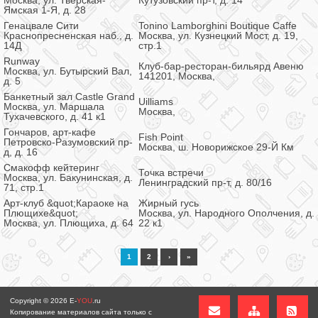
Москва, ул. Тверская-
Кутузовский пр-т, д. 14
Ямская 1-Я, д. 28
Генацвале Сити
Tonino Lamborghini Boutique Caffe
Краснопресненская наб., д.
Москва, ул. Кузнецкий Мост, д. 19,
14Д
стр.1
Runway
Клуб-бар-ресторан-бильярд Авеню
Москва, ул. Бутырский Вал,
141201, Москва,
д. 5
Банкетный зал Castle Grand
Uilliams
Москва, ул. Маршала
Москва,
Тухачевского, д. 41 к1
Гончаров, арт-кафе
Fish Point
Петровско-Разумовский пр-
Москва, ш. Новорижское 29-Й Км
д, д. 16
Смакофф кейтеринг
Точка встречи
Москва, ул. Бакунинская, д.
Ленинградский пр-т, д. 80/16
71, стр.1
Арт-клуб &quot;Караоке на
Жирный гусь
Плющихе&quot;
Москва, ул. Народного Ополчения, д.
Москва, ул. Плющиха, д. 64
22 к1
1
2
›
»
Copyright © 2026
E-
YOU
.ru
Копирование материалов сайта только с