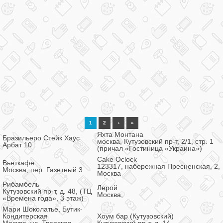
1
2
›
»
Яхта Монтана
Бразильеро Стейк Хаус
москва, Кутузовский пр-т, 2/1, стр. 1
Арбат 10
(причал «Гостиница «Украина»)
Cake Oclock
Вьеткафе
123317, набережная Пресненская, 2,
Москва, пер. Газетный 3
Москва
Рибамбель
Лерой
Кутузовский пр-т, д. 48, (ТЦ
Москва,
«Времена года», 3 этаж)
Мари Шоколатье, Бутик-
Кондитерская
Хоум бар (Кутузовский)