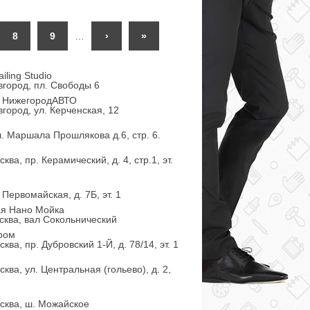
8
9
…
›
»
iling Studio
город, пл. Свободы 6
с НижегородАВТО
город, ул. Керченская, 12
л. Маршала Прошлякова д.6, стр. 6.
ква, пр. Керамический, д. 4, стр.1, эт.
 Первомайская, д. 7Б, эт. 1
ая Нано Мойка
сква, вал Сокольнический
ром
ква, пр. Дубровский 1-Й, д. 78/14, эт. 1
ква, ул. Центральная (гольево), д. 2,
сква, ш. Можайское