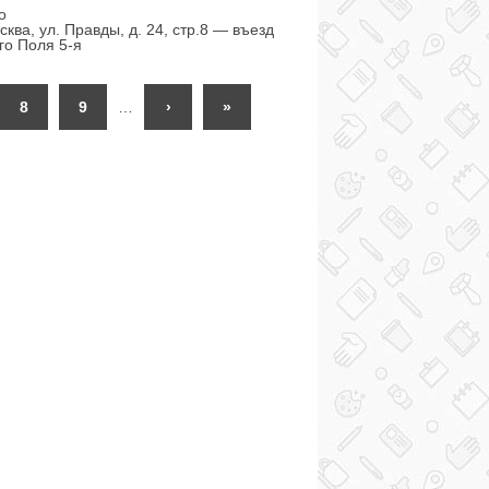
о
ква, ул. Правды, д. 24, стр.8 — въезд
го Поля 5-я
8
9
…
›
»