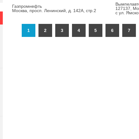
Вымпелавт
Газпромнефть
127137, Мос
Москва, просп. Ленинский, д. 142А, стр.2
с ул. Ямско
1
2
3
4
5
6
7