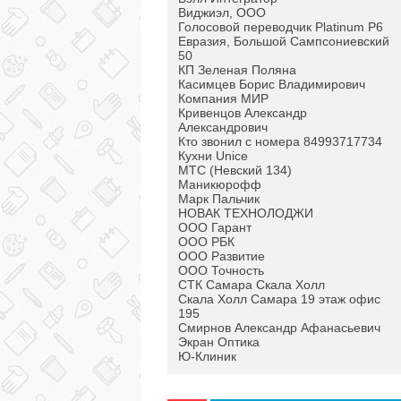
Виджиэл, ООО
Голосовой переводчик Platinum P6
Евразия, Большой Сампсониевский
50
КП Зеленая Поляна
Касимцев Борис Владимирович
Компания МИР
Кривенцов Александр
Александрович
Кто звонил с номера 84993717734
Кухни Unice
МТС (Невский 134)
Маникюрофф
Марк Пальчик
НОВАК ТЕХНОЛОДЖИ
ООО Гарант
ООО РБК
ООО Развитие
ООО Точность
СТК Самара Скала Холл
Скала Холл Самара 19 этаж офис
195
Смирнов Александр Афанасьевич
Экран Оптика
Ю-Клиник