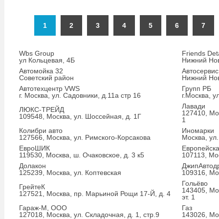
1
2
3
4
5
6
7
Wbs Group
Friends Deta
ул Кольцевая, 4Б
Нижний Нов
Автомойка 32
Автосерви
Советский район
Нижний Нов
Автотехцентр VWS
Групп РБ
г. Москва, ул. Садовники, д.11а стр 16
г.Москва, у
Лавади
ЛЮКС-ТРЕЙД
127410, Мос
109548, Москва, ул. Шоссейная, д. 1Г
1
Колибри авто
Иномарки
127566, Москва, ул. Римского-Корсакова
Москва, ул.
ЕвроШИК
Европейск
119530, Москва, ш. Очаковское, д. 3 к5
107113, Мо
Долакон
ДжипАвтод
125239, Москва, ул. Коптевская
109316, Мос
Гольёво
ГрейтеК
143405, Мос
127521, Москва, пр. Марьиной Рощи 17-Й, д. 4
эт. 1
Гараж-М, ООО
Газ
127018, Москва, ул. Складочная, д. 1, стр.9
143026, Мо