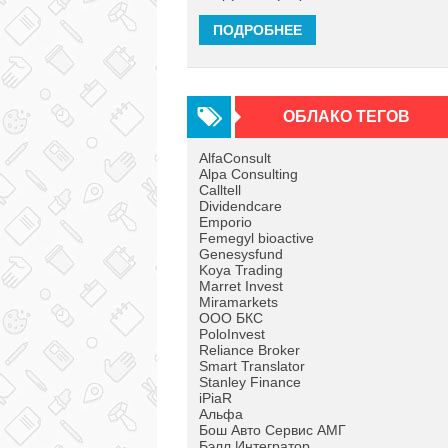
ПОДРОБНЕЕ
ОБЛАКО ТЕГОВ
AlfaConsult
Alpa Consulting
Calltell
Dividendcare
Emporio
Femegyl bioactive
Genesysfund
Koya Trading
Marret Invest
Miramarkets
OOO БКС
PoloInvest
Reliance Broker
Smart Translator
Stanley Finance
iPiaR
Альфа
Бош Авто Сервис АМГ
Бэлл Интегратор