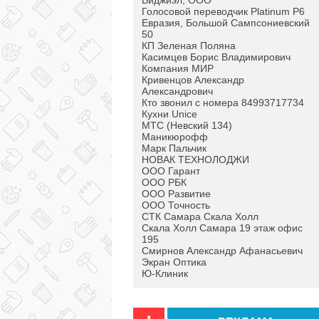
Виджиэл, ООО
Голосовой переводчик Platinum P6
Евразия, Большой Сампсониевский
50
КП Зеленая Поляна
Касимцев Борис Владимирович
Компания МИР
Кривенцов Александр
Александрович
Кто звонил с номера 84993717734
Кухни Unice
МТС (Невский 134)
Маникюрофф
Марк Пальчик
НОВАК ТЕХНОЛОДЖИ
ООО Гарант
ООО РБК
ООО Развитие
ООО Точность
СТК Самара Скала Холл
Скала Холл Самара 19 этаж офис
195
Смирнов Александр Афанасьевич
Экран Оптика
Ю-Клиник