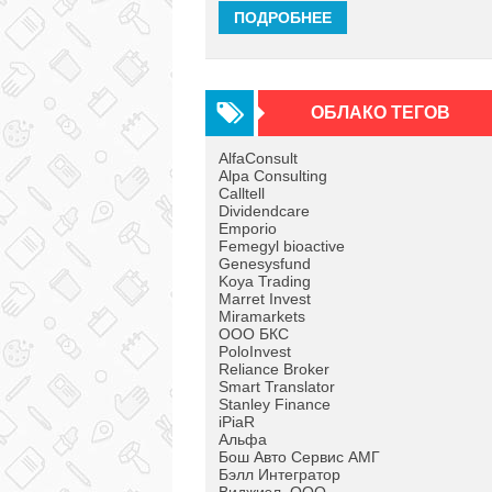
ПОДРОБНЕЕ
ОБЛАКО ТЕГОВ
AlfaConsult
Alpa Consulting
Calltell
Dividendcare
Emporio
Femegyl bioactive
Genesysfund
Koya Trading
Marret Invest
Miramarkets
OOO БКС
PoloInvest
Reliance Broker
Smart Translator
Stanley Finance
iPiaR
Альфа
Бош Авто Сервис АМГ
Бэлл Интегратор