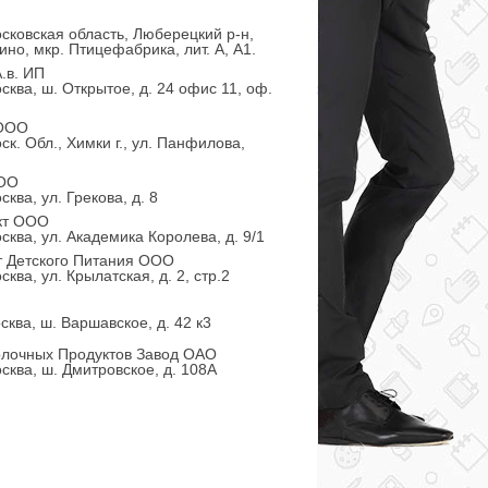
сковская область, Люберецкий р-н,
ино, мкр. Птицефабрика, лит. А, А1.
.в. ИП
сква, ш. Открытое, д. 24 офис 11, оф.
 ООО
ск. Обл., Химки г., ул. Панфилова,
ООО
ква, ул. Грекова, д. 8
кт ООО
сква, ул. Академика Королева, д. 9/1
т Детского Питания ООО
ква, ул. Крылатская, д. 2, стр.2
сква, ш. Варшавское, д. 42 к3
олочных Продуктов Завод ОАО
сква, ш. Дмитровское, д. 108А