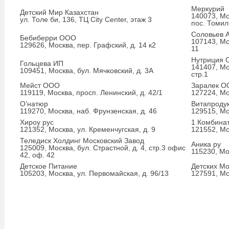
Меркурий
Детский Мир Казахстан
140073, Мо
ул. Толе би, 136, ТЦ City Center, этаж 3
пос. Томил
Соловьев А
Бебиберри ООО
107143, Мо
129626, Москва, пер. Графский, д. 14 к2
11
Нутриция
Гольцева ИП
141407, Мо
109451, Москва, бул. Мячковский, д. 3А
стр.1
Мейст ООО
Заралек 
119119, Москва, просп. Ленинский, д. 42/1
127224, Мос
О’натюр
Витапроду
119270, Москва, наб. Фрунзенская, д. 46
129515, Мо
Хироу рус
1 Комбина
121352, Москва, ул. Кременчугская, д. 9
121552, Мос
Теледиск Холдинг Московский Завод
Аника ру
125009, Москва, бул. Страстной, д. 4, стр.3 офис
115230, Мо
42, оф. 42
Детское Питание
Детских М
105203, Москва, ул. Первомайская, д. 96/13
127591, Мо