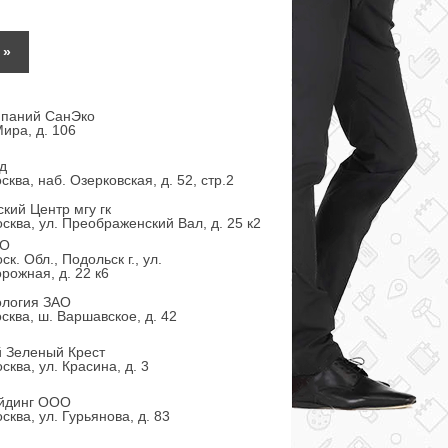
»
мпаний СанЭко
ира, д. 106
д
сква, наб. Озерковская, д. 52, стр.2
кий Центр мгу гк
сква, ул. Преображенский Вал, д. 25 к2
ОО
к. Обл., Подольск г., ул.
ожная, д. 22 к6
ология ЗАО
сква, ш. Варшавское, д. 42
й Зеленый Крест
сква, ул. Красина, д. 3
йдинг ООО
сква, ул. Гурьянова, д. 83