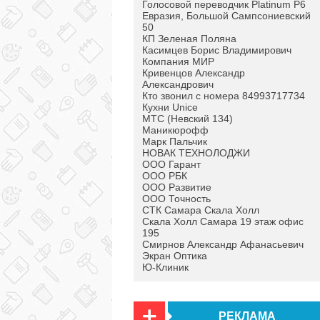
Голосовой переводчик Platinum P6
Евразия, Большой Сампсониевский
50
КП Зеленая Поляна
Касимцев Борис Владимирович
Компания МИР
Кривенцов Александр
Александрович
Кто звонил с номера 84993717734
Кухни Unice
МТС (Невский 134)
Маникюрофф
Марк Пальчик
НОВАК ТЕХНОЛОДЖИ
ООО Гарант
ООО РБК
ООО Развитие
ООО Точность
СТК Самара Скала Холл
Скала Холл Самара 19 этаж офис
195
Смирнов Александр Афанасьевич
Экран Оптика
Ю-Клиник
РЕКЛАМА