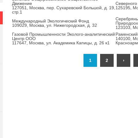
Движение
Северного 
127051, Москва, пер. Сухаревский Большой, д. 19,
125195, Мо
стр.1
Серебряны
Международный Экологический Фонд
Природоох
109029, Москва, ул. Нижегородская, д. 32
123103, Мо
Газовой Промышленности Эколого-аналитический
Раменский
Центр ООО
140100, Мос
117647, Москва, ул. Академика Капицы, д. 26 к1
Красноарм
1
2
›