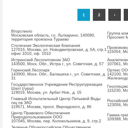
1
2
›
Вторстекло
Группа ко
Московская область, г.о. Лыткарино, 140080,
Проспект М
территория промзона Тураево
Столичная Экологическая Компания
Промэково
127015, Москва, ул. Новодмитровская, д. 5А, стр.1
115054, Мо
офис 1010, оф. 1010
Истринский Лесопитомник ЗАО
Аналитичес
143500, Моск. Обл., Истра г., ул. Советская, д. 57
107061, Мо
Горенский Лесопарк
Ортекс О
143900, Моск. Обл., Балашиха г., ул. Советская, д.
142100, Мос
31
Железнодор
Государственное Учреждение Реструктуризации
Геоспецэк
Шахт (гурш)
115230, Мо
119019, Москва, ул. Арбат Нов., д. 15
Главный Испытательный Центр Питьевой Воды
Российски
гиц пв ЗАО
123056, Мо
119571, Москва, просп. Вернадского, д. 86
Центр Правового Обеспечения
Гамма-тре
Природопользования ООО
109388, Мо
107045, Москва, пер. Колокольников, д. 9, стр.2
Зеленые Общероссийское Общественное