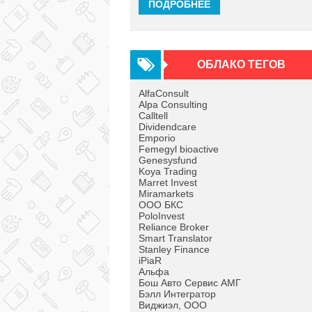
ПОДРОБНЕЕ
ОБЛАКО ТЕГОВ
AlfaConsult
Alpa Consulting
Calltell
Dividendcare
Emporio
Femegyl bioactive
Genesysfund
Koya Trading
Marret Invest
Miramarkets
OOO БКС
PoloInvest
Reliance Broker
Smart Translator
Stanley Finance
iPiaR
Альфа
Бош Авто Сервис АМГ
Бэлл Интегратор
Виджиэл, ООО