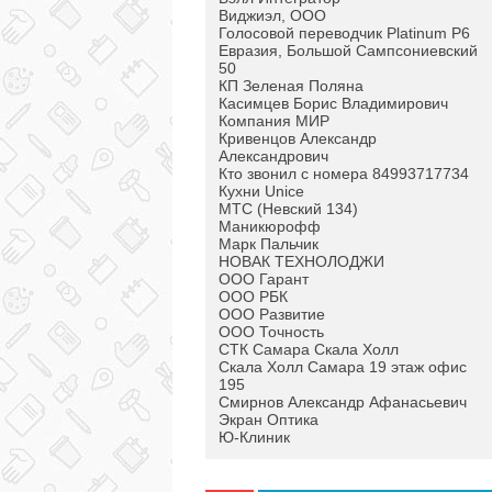
Виджиэл, ООО
Голосовой переводчик Platinum P6
Евразия, Большой Сампсониевский
50
КП Зеленая Поляна
Касимцев Борис Владимирович
Компания МИР
Кривенцов Александр
Александрович
Кто звонил с номера 84993717734
Кухни Unice
МТС (Невский 134)
Маникюрофф
Марк Пальчик
НОВАК ТЕХНОЛОДЖИ
ООО Гарант
ООО РБК
ООО Развитие
ООО Точность
СТК Самара Скала Холл
Скала Холл Самара 19 этаж офис
195
Смирнов Александр Афанасьевич
Экран Оптика
Ю-Клиник