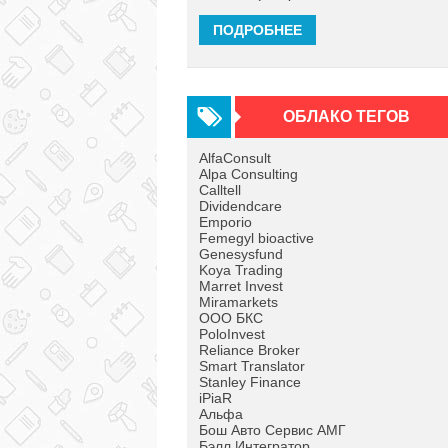
ПОДРОБНЕЕ
ОБЛАКО ТЕГОВ
AlfaConsult
Alpa Consulting
Calltell
Dividendcare
Emporio
Femegyl bioactive
Genesysfund
Koya Trading
Marret Invest
Miramarkets
OOO БКС
PoloInvest
Reliance Broker
Smart Translator
Stanley Finance
iPiaR
Альфа
Бош Авто Сервис АМГ
Бэлл Интегратор