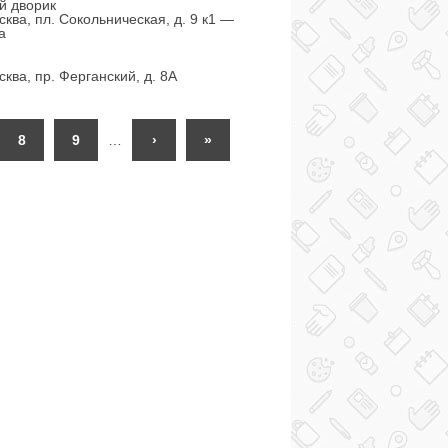
й дворик
ква, пл. Сокольническая, д. 9 к1 —
а
ква, пр. Ферганский, д. 8А
8
9
…
›
»