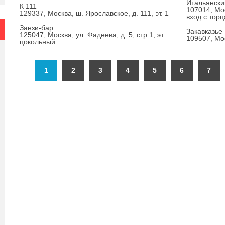
Итальянски
К 111
107014, Мос
129337, Москва, ш. Ярославское, д. 111, эт. 1
вход с торц
Занзи-бар
Закавказье
125047, Москва, ул. Фадеева, д. 5, стр.1, эт.
109507, Мос
цокольный
1
2
3
4
5
6
7