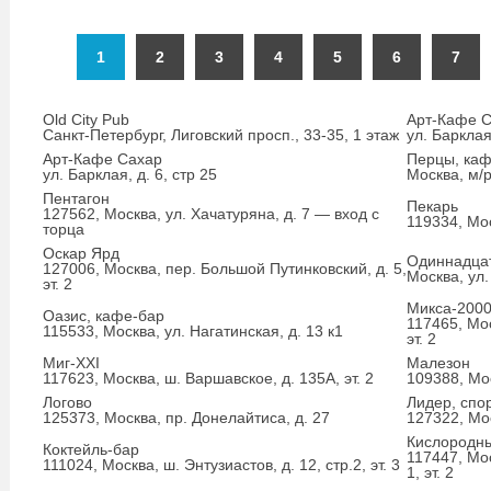
1
2
3
4
5
6
7
Old City Pub
Арт-Кафе 
Санкт-Петербург, Лиговский просп., 33-35, 1 этаж
ул. Барклая,
Арт-Кафе Сахар
Перцы, каф
ул. Барклая, д. 6, стр 25
Москва, м/р
Пентагон
Пекарь
127562, Москва, ул. Хачатуряна, д. 7 — вход с
119334, Мо
торца
Оскар Ярд
Одиннадца
127006, Москва, пер. Большой Путинковский, д. 5,
Москва, ул.
эт. 2
Микса-200
Оазис, кафе-бар
117465, Мос
115533, Москва, ул. Нагатинская, д. 13 к1
эт. 2
Миг-XXI
Малезон
117623, Москва, ш. Варшавское, д. 135А, эт. 2
109388, Мос
Логово
Лидер, спо
125373, Москва, пр. Донелайтиса, д. 27
127322, Мос
Кислородны
Коктейль-бар
117447, Мо
111024, Москва, ш. Энтузиастов, д. 12, стр.2, эт. 3
1, эт. 2