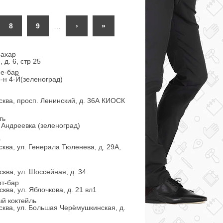
8
9
…
›
»
Сахар
 д. 6, стр 25
е-бар
-н 4-Й(зеленоград)
сква, просп. Ленинский, д. 36А КИОСК
ть
 Андреевка (зеленоград)
0
ква, ул. Генерала Тюленева, д. 29А,
ква, ул. Шоссейная, д. 34
рт-бар
ква, ул. Яблочкова, д. 21 вл1
й коктейль
сква, ул. Большая Черёмушкинская, д.