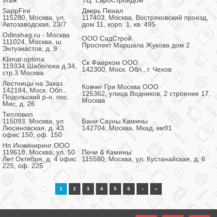
этаж
ТЦ "ЕвроСтройДом"
SappFire
Дверь Пенал
115280, Москва, ул.
117403, Москва, Востряковский проезд,
Автозаводская, 23/7
дом 11, корп. 1, кв. 495
Odinshag.ru - Москва
ООО СадСтрой
111024, Москва, ш.
Проспект Маршала Жукова дом 2
Энтузиастов, д. 9
Klimat-optima
Ск Фаерком ООО
119334,Шаболока д.34,
142300, Моск. Обл., г. Чехов
стр.3 Москва
Лестницы на Заказ
Ковчег Гри Москва ООО
142184, Моск. Обл.,
125362, улица Водников, 2 строение 17,
Подольский р-н, пос.
Москва
Мис, д. 26
Тепловип
115093, Москва, ул.
Бани Сауны Камины
Люсиновская, д. 43
142704, Москва, Мкад, км91
офис 150, оф. 150
Нп Инжиниринг ООО
119618, Москва, ул. 50
Печи & Камины
Лет Октября, д. 4 офис
115580, Москва, ул. Кустанайская, д. 6
225, оф. 225
1
2
3
4
5
6
›
»