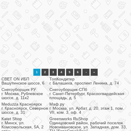
1
2
3
4
5
6
›
»
СВЕТ ON ИБП
ТопКондитер
Вашутинское шоссе, 6
г. Балашиха, проспект Ленина, д. 74
Снегоуборщик РУ
Снегоуборщик-СПб
г. Москва, Рублевское
г. Санкт-Петербург, Красногвардейская
шоссе, д. 11к2
площадь, д. 5
Meduzza Красноярск
Маф.ру
г. Красноярск, Северное
г. Москва, ул. Арбат, д. 20, этаж 1, пом.
шоссе, д. 31
VII, ком. 3, оф. 4
Katet Shop
Greenworks RuShop
г. Минск, ул.
Одинцовский район, рабочий поселок
Комсомольская, 5А, 2
Новоивановское, ул. Западная, дом. 33,