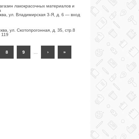
агазин лакокрасочных материалов и
а
ква, ул. Владимирская 3-Я, д. 6 — вход
ва, ул. Скотопрогонная, д. 35, стр.8
 119
8
9
…
›
»