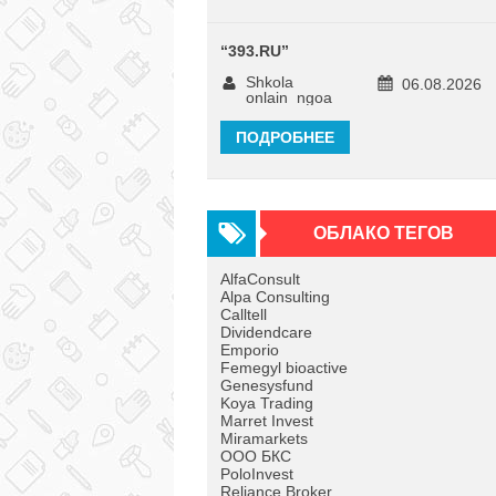
“
393.RU
”
Shkola
06.08.2026
onlain_ngoa
ПОДРОБНЕЕ
ОБЛАКО ТЕГОВ
AlfaConsult
Alpa Consulting
Calltell
Dividendcare
Emporio
Femegyl bioactive
Genesysfund
Koya Trading
Marret Invest
Miramarkets
OOO БКС
PoloInvest
Reliance Broker