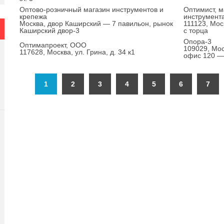
Оптово-розничный магазин инструментов и
Оптимист, м
крепежа
инструмент
Москва, двор Каширский — 7 павильон, рынок
111123, Мос
Каширский двор-3
с торца
Опора-3
Оптимапроект, ООО
109029, Моск
117628, Москва, ул. Грина, д. 34 к1
офис 120 —
1
2
3
4
5
6
7