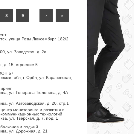
8
9
…
›
»
ент
тск, улица Розы Люксембург, 182/2
0, ул. Заводская, д. 2а
, д. 15, строение 5
КОН 57
вская обл, г. Орёл, ул. Карачевская,
иринг
ква, ул. Генерала Тюленева, д. 4А
ва, ул. Автозаводская, д. 20, стр.1
центр мониторинга и развития в
коммуникационных технологий
ва, ул. Тверская, д. 7, под. 1
 балконов и лоджий
ква, ул. Дорожная, д. 21