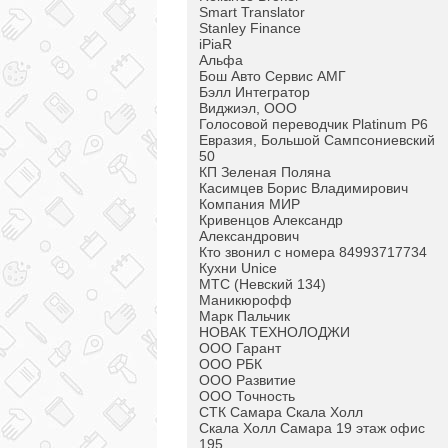
Smart Translator
Stanley Finance
iPiaR
Альфа
Бош Авто Сервис АМГ
Бэлл Интегратор
Виджиэл, ООО
Голосовой переводчик Platinum P6
Евразия, Большой Сампсониевский
50
КП Зеленая Поляна
Касимцев Борис Владимирович
Компания МИР
Кривенцов Александр
Александрович
Кто звонил с номера 84993717734
Кухни Unice
МТС (Невский 134)
Маникюрофф
Марк Пальчик
НОВАК ТЕХНОЛОДЖИ
ООО Гарант
ООО РБК
ООО Развитие
ООО Точность
СТК Самара Скала Холл
Скала Холл Самара 19 этаж офис
195