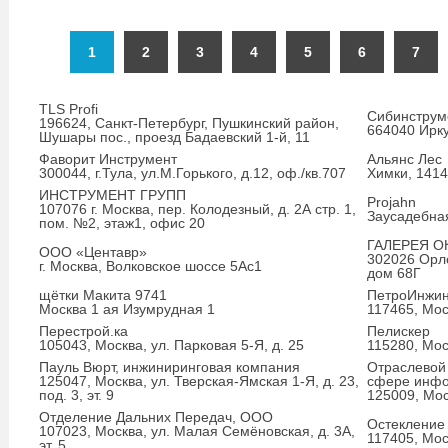
1
2
3
4
5
6
7
TLS Profi
Сибинструм
196624, Санкт-Петербург, Пушкинский район,
664040 Ирку
Шушары пос., проезд Бадаевский 1-й, 11
Фаворит Инструмент
Альянс Лес
300044, г.Тула, ул.М.Горького, д.12, оф./кв.707
Химки, 14140
ИНСТРУМЕНТ ГРУПП
Projahn
107076 г. Москва, пер. Колодезный, д. 2А стр. 1,
Заусадебная
пом. №2, этаж1, офис 20
ГАЛЕРЕЯ О
ООО «Центавр»
302026 Орло
г. Москва, Волковское шоссе 5Ас1
дом 68Г
щётки Макита 9741
ПетроИнжин
Москва 1 ая Изумрудная 1
117465, Мос
Перестрой.ка
Пелискер
105043, Москва, ул. Парковая 5-Я, д. 25
115280, Моск
Пауль Вюрт, инжиниринговая компания
Отраслевой 
125047, Москва, ул. Тверская-Ямская 1-Я, д. 23,
сфере инфо
под. 3, эт. 9
125009, Моск
Отделение Дальних Передач, ООО
Остекление
107023, Москва, ул. Малая Семёновская, д. 3А,
117405, Мос
эт. 5