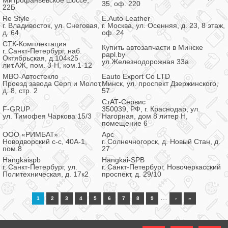
Митрофаньевское шоссе,
35, оф. 220
22Б
Re Style
E.Auto Leather
г. Владивосток, ул. Снеговая,
г. Москва, ул. Осенняя, д. 23, 8 этаж,
д. 64
оф. 24
CТК-Комплектация
Купить автозапчасти в Минске
г. Санкт-Петербург, наб.
papl.by
Октябрьская, д.104к25
ул.Железнодорожная 33а
лит.АЖ, пом. 3-Н, ком.1-12
МВО-Автостекло
Eauto Export Co LTD
Проезд завода Серп и Молот,
Минск, ул. проспект Дзержинского,
д. 8, стр. 2
57
CтАТ-Сервис
F-GRUP
350039, РФ, г. Краснодар, ул.
ул. Тимофея Чаркова 15/3
Нагорная, дом 8 литер Н,
помещение 6
ООО «РИМБАТ»
Арс
Новодворский с-с, 40А-1,
г. Солнечногорск, д. Новый Стан, д.
пом.8
27
Hangkaispb
Hangkai-SPB
г. Санкт-Петербург, ул.
г. Санкт-Петербург, Новочеркасский
Политехническая, д. 17к2
проспект, д. 29/10
…
1
2
3
4
5
6
7
8
9
›
»