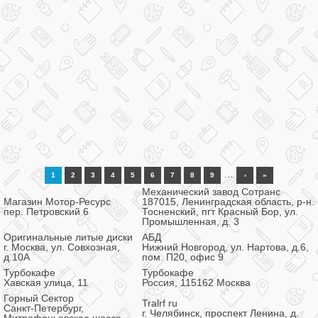
…
1
2
3
4
5
6
7
8
9
›
»
Механический завод Сотранс
Магазин Мотор-Ресурс
187015, Ленинградская область, р-н.
пер. Петровский 6
Тосненский, пгт Красный Бор, ул.
Промышленная, д. 3
Оригинальные литые диски
АБД
г. Москва, ул. Совхозная,
Нижний Новгород, ул. Нартова, д.6,
д.10А
пом. П20, офис 9
Турбокафе
Турбокафе
Хавская улица, 11
Россия, 115162 Москва
Горный Сектор
Tralrf ru
Санкт-Петербург,
г. Челябинск, проспект Ленина, д.