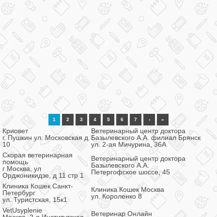
1
2
3
4
5
6
7
›
»
Криовет
Ветеринарный центр доктора
г. Пушкин ул. Московская д.
Базылевского А.А. филиал Брянск
10
ул. 2-ая Мичурина, 36А
Скорая ветеринарная
Ветеринарный центр доктора
помощь
Базылевского А.А.
г Москва, ул
Петергофское шоссе, 45
Орджоникидзе, д 11 стр 1
Клиника Кошек Санкт-
Клиника Кошек Москва
Петербург
ул. Короленко 8
ул. Туристская, 15к1
VetUsyplenie
Ветеринар Онлайн