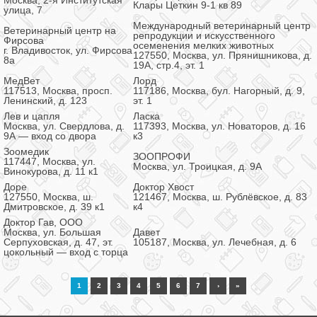
Москва, 2-я Институтская
Клары Цеткин 9-1 кв 89
улица, 7
Международный ветеринарный центр
Ветеринарный центр на
репродукции и искусственного
Фирсова
осеменения мелких животных
г. Владивосток, ул. Фирсова
127550, Москва, ул. Прянишникова, д.
8а
19А, стр.4, эт. 1
МедВет
Лорд
117513, Москва, просп.
117186, Москва, бул. Нагорный, д. 9,
Ленинский, д. 123
эт. 1
Лев и цапля
Ласка
Москва, ул. Свердлова, д.
117393, Москва, ул. Новаторов, д. 16
9А — вход со двора
к3
Зоомедик
ЗООПРОФИ
117447, Москва, ул.
Москва, ул. Троицкая, д. 9А
Винокурова, д. 11 к1
Доре
Доктор Хвост
127550, Москва, ш.
121467, Москва, ш. Рублёвское, д. 83
Дмитровское, д. 39 к1
к4
Доктор Гав, ООО
Москва, ул. Большая
Давет
Серпуховская, д. 47, эт.
105187, Москва, ул. Лечебная, д. 6
цокольный — вход с торца
1
2
3
4
5
6
7
›
»