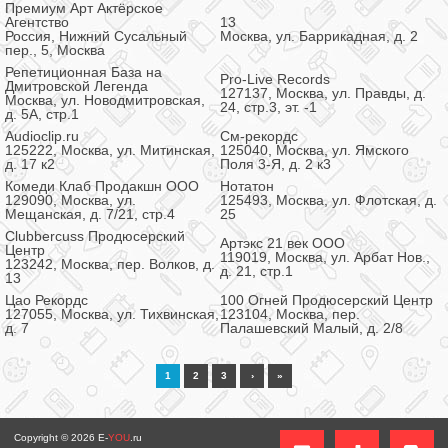
Премиум Арт Актёрское
Агентство
13
Россия, Нижний Сусальный
Москва, ул. Баррикадная, д. 2
пер., 5, Москва
Репетиционная База на
Pro-Live Records
Дмитровской Легенда
127137, Москва, ул. Правды, д.
Москва, ул. Новодмитровская,
24, стр.3, эт. -1
д. 5А, стр.1
Audioclip.ru
См-рекордс
125222, Москва, ул. Митинская,
125040, Москва, ул. Ямского
д. 17 к2
Поля 3-Я, д. 2 к3
Комеди Клаб Продакшн ООО
Нотатон
129090, Москва, ул.
125493, Москва, ул. Флотская, д.
Мещанская, д. 7/21, стр.4
25
Clubbercuss Продюсерский
Артэкс 21 век ООО
Центр
119019, Москва, ул. Арбат Нов.,
123242, Москва, пер. Волков, д.
д. 21, стр.1
13
Цао Рекордс
100 Огней Продюсерский Центр
127055, Москва, ул. Тихвинская,
123104, Москва, пер.
д. 7
Палашевский Малый, д. 2/8
1
2
3
›
»
Copyright © 2026
E-
YOU
.ru