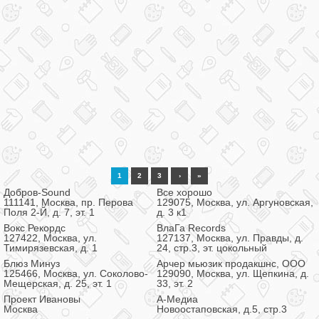
1
2
3
›
»
Добров-Sound
Все хорошо
111141, Москва, пр. Перова
129075, Москва, ул. Аргуновская,
Поля 2-Й, д. 7, эт. 1
д. 3 к1
Вокс Рекордс
ВлаГа Records
127422, Москва, ул.
127137, Москва, ул. Правды, д.
Тимирязевская, д. 1
24, стр.3, эт. цокольный
Блюз Минуз
Арчер мьюзик продакшнс, ООО
125466, Москва, ул. Соколово-
129090, Москва, ул. Щепкина, д.
Мещерская, д. 25, эт. 1
33, эт. 2
Проект Ивановы
А-Медиа
Москва
Новоостаповская, д.5, стр.3