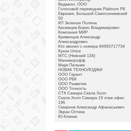
Виджиэл, ООО
Голосовой переводчик Platinum P6
Евразия, Большой Сампсониевский
50
КП Зеленая Поляна
Касимцев Борис Владимирович
Компания МИР
Кривенцов Александр
Александрович
Кто звонил с номера 84993717734
Кухни Unice
МТС (Невский 134)
Маникюрофф
Марк Пальчик
НОВАК ТЕХНОЛОДЖИ
ООО Гарант
ООО РБК
ООО Развитие
ООО Точность
СТК Самара Скала Холл
Скала Холл Самара 19 этаж офис
195
Смирнов Александр Афанасьевич
Экран Оптика
Ю-Клиник