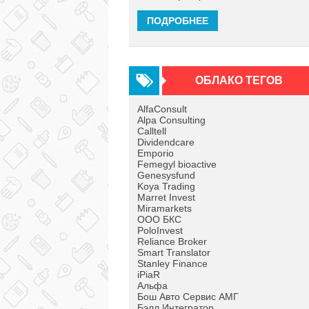
ПОДРОБНЕЕ
ОБЛАКО ТЕГОВ
AlfaConsult
Alpa Consulting
Calltell
Dividendcare
Emporio
Femegyl bioactive
Genesysfund
Koya Trading
Marret Invest
Miramarkets
OOO БКС
PoloInvest
Reliance Broker
Smart Translator
Stanley Finance
iPiaR
Альфа
Бош Авто Сервис АМГ
Бэлл Интегратор