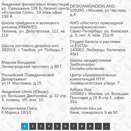
Академия финансовых инвестиций
DESIGNWONDERLAND
ул. Савушкина 126 Б, бизнес-центр
109390, г.Москва, ул.Чистова,
«Атлантик Сити», 19 этаж офис
д.4
195 А
Школа трейдинга и волнового
АНО «Институт прикладной
анализа 89WAVES
психофизиологии»
Тюмень, ул. Депутатская, 112, кв.
Санкт-Петербург, ул. Киевская,
116
д. 3, лит. А, пом. 211-Н
Студия балета и растяжки
Школа ногтевого дизайна emi
«LEVITA»
392019, г. Тамбов, ул. Победы,7
140002, Люберцы, Калинина
49к1
Школа гвоздестояния
Максим Кондаков
Sadhumaster
Ленинградский проспект, д 80 Г
Онлайн-обучение
Российский Поведенческий
Центр образовательных
Департамент
компетенций НТИ
ул Н. Масловка, д.15
Университетская улица, 7
Азбука Ума
Академия Ukids (Юкидс)
105082 г. Москва, ул. Большая
ул. Большая Дмитровка, д. 32 стр.
Почтовая д.26 В стр.1, офис
4, помещ. VII, ком. 10
334
Алгоритмика.Омск
diplomukr.kiev.ua
К.Маркса 18/10
Киев, пожарского 5 кв 50
1
2
3
4
5
6
7
8
9
›
»