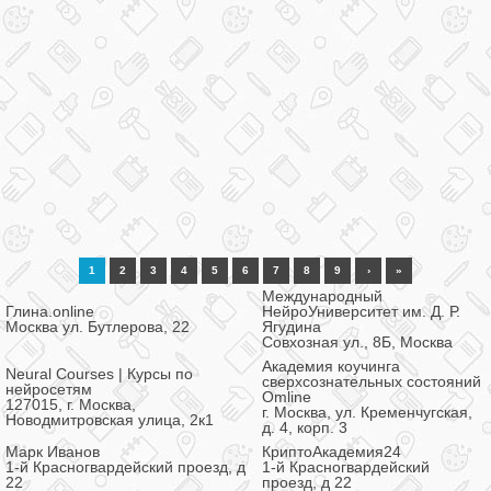
1
2
3
4
5
6
7
8
9
›
»
Международный
Глина.online
НейроУниверситет им. Д. Р.
Москва ул. Бутлерова, 22
Ягудина
Совхозная ул., 8Б, Москва
Академия коучинга
Neural Courses | Курсы по
сверхсознательных состояний
нейросетям
Omline
127015, г. Москва,
г. Москва, ул. Кременчугская,
Новодмитровская улица, 2к1
д. 4, корп. 3
Марк Иванов
КриптоАкадемия24
1-й Красногвардейский проезд, д
1-й Красногвардейский
22
проезд, д 22