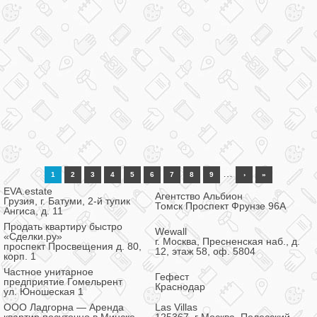
…
1
2
3
4
5
6
7
8
9
›
»
EVA.estate
Агентство Альбион
Грузия, г. Батуми, 2-й тупик
Томск Проспект Фрунзе 96А
Ангиса, д. 11
Продать квартиру быстро
Wewall
«Сделки.ру»
г. Москва, Пресненская наб., д.
проспект Просвещения д. 80,
12, этаж 58, оф. 5804
корп. 1
Частное унитарное
Гефест
предприятие Гомельрент
Краснодар
ул. Юношеская 1
ООО Ладгорна — Аренда
Las Villas