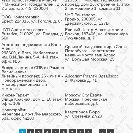
квартир посуточно в Минске
125367, г Москва, Полесский
г. Минск,пр-т Победителей , д.5,
проезд, дом 16, строение 1, этаж
2 этаж, каб. 4-9, 220004
2, помещение 1, комната 11.
ЧУП Рентапарт
ООО Ночлегсервис
Гродно, 230005, ул.
Брест, 224016, ул. Гоголя, д. 84
Дзержинского, д. 127Б
ЧУП Апартмент сервис
Единый Центр Недвижимости
Витебск, 210029, ул. Правды, д.
Волхов, 187406, ул. Александра
66к
Лукьянова, д. 7
Агентство недвижимости Barin-
Срочный выкуп квартир в Санкт-
Home
Петербурге - от агентства
298600, г. Ялта, Набережная
недвижимости ваш Адрес
им. В.И.Ленина 5-А, 4-й этаж,
ул. Большая Морская, 25
офис №5
Выкуп квартир в СПБ от Романа
Васильевича
Литейный проспект, 26 - лит А​ -
Абсолют Риэлти Эдвайзорс
Преображенский двор,
д. Жуковка д. 71
многофункциональный
комплекс
Инком-Гарант
Moscow City Estate
улица Красная, дом 1, 10 этаж,
Москва, Пресненская
офис 106
набережная, д. 8
Новостройки
Квартирное Бюро
Череповец, пр-т Луначарского,
ул. Сретенка 27/29
53а, офис №200
…
1
2
3
4
5
6
7
8
9
›
»