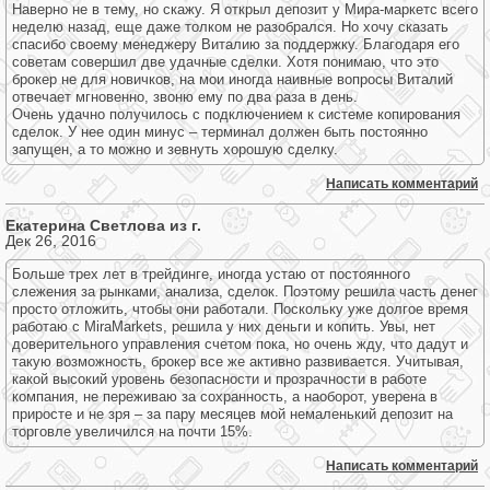
Наверно не в тему, но скажу. Я открыл депозит у Мира-маркетс всего
неделю назад, еще даже толком не разобрался. Но хочу сказать
спасибо своему менеджеру Виталию за поддержку. Благодаря его
советам совершил две удачные сделки. Хотя понимаю, что это
брокер не для новичков, на мои иногда наивные вопросы Виталий
отвечает мгновенно, звоню ему по два раза в день.
Очень удачно получилось с подключением к системе копирования
сделок. У нее один минус – терминал должен быть постоянно
запущен, а то можно и зевнуть хорошую сделку.
Написать комментарий
Екатерина Светлова из г.
Дек 26, 2016
Больше трех лет в трейдинге, иногда устаю от постоянного
слежения за рынками, анализа, сделок. Поэтому решила часть денег
просто отложить, чтобы они работали. Поскольку уже долгое время
работаю с MiraMarkets, решила у них деньги и копить. Увы, нет
доверительного управления счетом пока, но очень жду, что дадут и
такую возможность, брокер все же активно развивается. Учитывая,
какой высокий уровень безопасности и прозрачности в работе
компания, не переживаю за сохранность, а наоборот, уверена в
приросте и не зря – за пару месяцев мой немаленький депозит на
торговле увеличился на почти 15%.
Написать комментарий