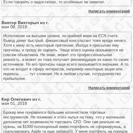
Если говорить о недостатках, то особенных не заметил.
Написать комментарий
Виктор Викторыч из г.
мая 08, 2018
Исполнение на высшем уровне, по крайней мере на ECN счете.
Вывод денег быстрый, финансовый консультант тоже вроде ничего.
Хотя к нему есть некоторые претензии. Иногда я присылаю ему
прогнозы, и прошу их оценить. Чаще всего оценка оказывается не
совсем объективна. Не знаю, может это профессиональная
ревность, а может он тоже получает рекомендации из каких-то своих
источников. Но его прогнозы чаще всего оказываются верными. А то,
что не входит в сферу интересов, например некоторые акции или
индексы…….. тут сложнее. Но в любом случае, сотрудничество
прибыльное.
Написать комментарий
Кир Олегович из г.
мая 01, 2018
Брокер мне понравился большим количеством торговых
инструментов. Не понимаю я этого нытья на тему, что у маленьких
депозитов нет возможности торговать CFD. Они там реально не
нужны, на $1000 полноценный инвестпортфель не сформируешь, а
скальпировать Apple та еще забава)))). У меня портфель на порядок