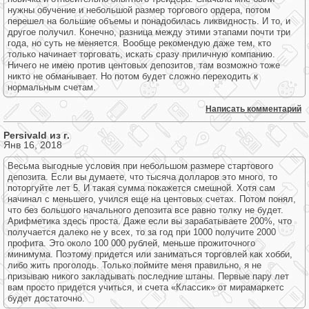
нужны обучение и небольшой размер торгового ордера, потом
перешел на большие объемы и понадобилась ликвидность. И то, и
другое получил. Конечно, разница между этими этапами почти три
года, но суть не меняется. Вообще рекомендую даже тем, кто
только начинает торговать, искать сразу приличную компанию.
Ничего не имею против центовых депозитов, там возможно тоже
никто не обманывает. Но потом будет сложно переходить к
нормальным счетам.
Написать комментарий
Persivald из г.
Янв 16, 2018
Весьма выгодные условия при небольшом размере стартового
депозита. Если вы думаете, что тысяча долларов это много, то
поторгуйте лет 5. И такая сумма покажется смешной. Хотя сам
начинал с меньшего, учился еще на центовых счетах. Потом понял,
что без большого начального депозита все равно толку не будет.
Арифметика здесь проста. Даже если вы зарабатываете 200%, что
получается далеко не у всех, то за год при 1000 получите 2000
профита. Это около 100 000 рублей, меньше прожиточного
минимума. Поэтому придется или заниматься торговлей как хобби,
либо жить проголодь. Только поймите меня правильно, я не
призываю никого закладывать последние штаны. Первые пару лет
вам просто придется учиться, и счета «Классик» от мирамаркетс
будет достаточно.