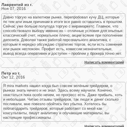
Лаврентий из г.
Ноя 07, 2016
Давно торгую на валютном рынке, перепробовал кучу ДЦ, которые
по тем или иным причинам в итоге все равно оставались в прошлом.
Сейчас уже больше полугода торгую с мирамаркетс. Главное, что
способствовало выбору именно их – отличные условия для опытных:
классический счет, нормальное плечо, акции всякие при пополнении
депозита. Доволен также работой персонального аналитика, с
которым я нередко обсуждаю стратегию торгов, если есть сомнения
или рынок неспокоен. Профит есть, комиссии незначительные,
вывод всегда оперативен и доступен – проблем у брокера точно нет.
Написать комментарий
Петр из г.
Окт 12, 2016
Я mira markets нашел когда был совсем зелёным трейдером, о
рынках знать ничего и не знал. Здесь всему научили. Конечно,
хвастаться пока особо нечем, но прогресс есть. Даже прибыль, хоть
и небольшая. Читаю отзывы трейдеров, так люди ж денег сколько
посливали, мне повезло обойтись без убытка. Хотелось бы
поблагодарить трейдеров, которые работают со мной как
консультанты, пишут аналитику и обучающие материалы, вы
настоящие профессионалы.
Написать комментарий