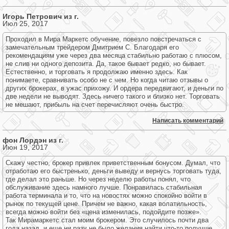
Игорь Петрович из г.
Июл 25, 2017
Проходил в Мира Маркетс обучение, повезло повстречаться с
замечательным трейдером Дмитрием С. Благодаря его
рекомендациям уже через два месяца стабильно работаю с плюсом,
не слив ни одного депозита. Да, такое бывает редко, но бывает.
Естественно, и торговать я продолжаю именно здесь. Как
понимаете, сравнивать особо не с чем. Но когда читаю отзывы о
других брокерах, в ужас прихожу. И ордера передвигают, и деньги по
две недели не выводят. Здесь ничего такого и близко нет. Торговать
не мешают, прибыль на счет перечисляют очень быстро.
Написать комментарий
фон Лордэн из г.
Июн 19, 2017
Скажу честно, брокер привлек приветственным бонусом. Думал, что
отработаю его быстренько, деньги выведу и вернусь торговать туда,
где делал это раньше. Но через неделю работы понял, что
обслуживание здесь намного лучше. Понравилась стабильная
работа терминала и то, что на новостях можно спокойно войти в
рынок по текущей цене. Причем не важно, какая волатильность,
всегда можно войти без «цена изменилась, подойдите позже».
Так Мирамаркетс стал моим брокером. Это случилось почти два
года назад, и еще ни разу не было желания найти что-то получше.