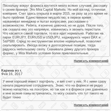
Поскольку вокруг форекса крутится много всяких случаев, расскажу
о своем брокере. Это Mira Capital Markets. Но мой взгляд, отличная
компания. Счет здесь открыла в марте 2015, ни разу за это время не
было проблем. Единственное неудобство, в первое время
названивал менеджер и пытал вопросами, рассказами о
возможностях. Ребята, я конечно девочка, но не дура. После того,
как сказала ему это напрямую, извинились и звонить перестали.
Что касается самой торговли, то все идет нормально. Работаю на
парах EUR\JPY, EUR\USD и USD\JPU, хеджируюсь через DAX и
S&P500. Спред по инструментам вполне нормальный, позволяет
скальпировать. Иногда вхожу в долгосрочные позиции, тогда
радуюсь небольшому свопу. Скачивала демку другого брокера
форекс, у Mira Markets условия более привлекательные.
Написать комментарий
Карина из г.
Фев 16, 2017
У меня хороший инвест портфель , и вип счет у них. Я с ними сразу
начала радикально сотрудничать. Знаю, что на форексе не редко
можно напастись на лохотрон, но так как я в форексе уже давненько
и мне всякие хамы встречались, то могу сказать что тут такого не
будет точно
Написать комментарий