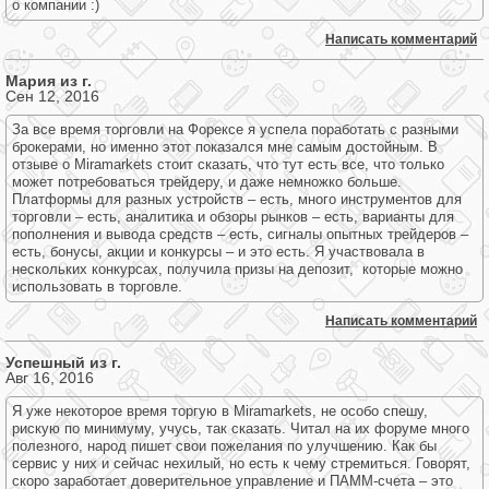
о компании :)
Написать комментарий
Мария из г.
Сен 12, 2016
За все время торговли на Форексе я успела поработать с разными
брокерами, но именно этот показался мне самым достойным. В
отзыве о Miramarkets стоит сказать, что тут есть все, что только
может потребоваться трейдеру, и даже немножко больше.
Платформы для разных устройств – есть, много инструментов для
торговли – есть, аналитика и обзоры рынков – есть, варианты для
пополнения и вывода средств – есть, сигналы опытных трейдеров –
есть, бонусы, акции и конкурсы – и это есть. Я участвовала в
нескольких конкурсах, получила призы на депозит, которые можно
использовать в торговле.
Написать комментарий
Успешный из г.
Авг 16, 2016
Я уже некоторое время торгую в Miramarkets, не особо спешу,
рискую по минимуму, учусь, так сказать. Читал на их форуме много
полезного, народ пишет свои пожелания по улучшению. Как бы
сервис у них и сейчас нехилый, но есть к чему стремиться. Говорят,
скоро заработает доверительное управление и ПАММ-счета – это