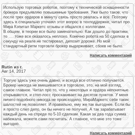
Использую торговых роботов, поэтому к технической оснащенности
брокера предъявляю повышенные требования. Уже было такое, что
после трех ордеров в минуту связь просто рвалась и все. Поэтому
здесь я специально уточнял этот вопрос в техподдержке, читал про
Мира Кэпитал Маркетс отзывы и общался с коллегами.
В общем, в теории все было замечательно. Как дошло до практики,
то …. тоже все оказалось неплохо. Конечно робота на 50 сделках в
секунду на реале не тестировал, депозит дороже. Но мой
стандартный ритм торговли брокер выдерживает, сбоев не было.
Написать комментарий
Rutin из г.
Авг 14, 2017
Торгую здесь уже очень давно, и всегда все отлично получается.
Брокер никогда не вмешивается в торговлю, это, на мой взгляд,
самое главное. Читал про то, что у некоторых и ордера непонятные
открываются, и стоп-лосс проскакивает на десяток пунктов. У меня
ничего подобного никогда не происходило, МираМаркетс себе таких
шалостей не позволяет. И правильно, ему же так выгоднее. Если бы
я просто слил депо, он бы ничего не получил. А так зарабатывает
каждый день на спреде по 5-10 сделкам. Какая за два года сумма
набежала, можете сами посчитать. А главное, что мне это тоже
выгодно.
Написать комментарий