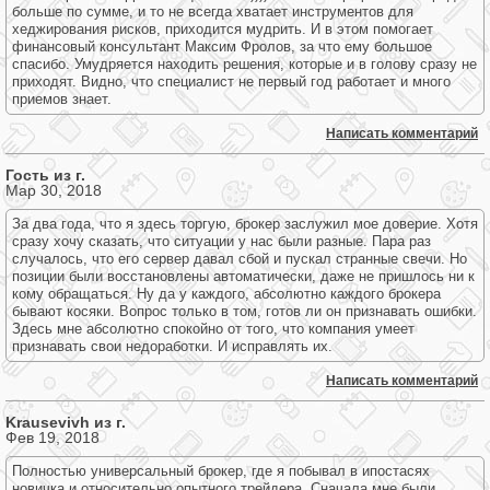
больше по сумме, и то не всегда хватает инструментов для
хеджирования рисков, приходится мудрить. И в этом помогает
финансовый консультант Максим Фролов, за что ему большое
спасибо. Умудряется находить решения, которые и в голову сразу не
приходят. Видно, что специалист не первый год работает и много
приемов знает.
Написать комментарий
Гость из г.
Мар 30, 2018
За два года, что я здесь торгую, брокер заслужил мое доверие. Хотя
сразу хочу сказать, что ситуации у нас были разные. Пара раз
случалось, что его сервер давал сбой и пускал странные свечи. Но
позиции были восстановлены автоматически, даже не пришлось ни к
кому обращаться. Ну да у каждого, абсолютно каждого брокера
бывают косяки. Вопрос только в том, готов ли он признавать ошибки.
Здесь мне абсолютно спокойно от того, что компания умеет
признавать свои недоработки. И исправлять их.
Написать комментарий
Krausevivh из г.
Фев 19, 2018
Полностью универсальный брокер, где я побывал в ипостасях
новичка и относительно опытного трейдера. Сначала мне были