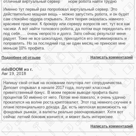
отличный виртуальный сервер
норм робота найти трудно
Именно тут первый раз попробовал виртуальный сервер. Это
действительно мощная вещь – можно запустить робота, и он будет
сам спокойно ордера открывать. Хотя теория оказалась намного
красивее практики. К брокеру или серверу вопросов нет, тут все как
часики. А вот найти толкового робота, да потом еще переделать его
под себя….. очень непросто и долго. Зато сейчас результат меня
радует. Тоже не все шоколадно, приходится его оптимизировать и
поправлять. Но за последний год ни один месяц не приносил мне
меньше 10% профита.
Написать комментарий
Подробнее об отзыве
ridsBOOM из г.
Авг 19, 2018
Напишу свой отзыв на основании полутора лет сотрудничества.
Депозит открывал в начале 2017 года, получил классный
приветственный бонус. В моем первом выводе профита было
процентов 50 именно от него. Потом мне повезло, я очень удачно
прокатился на волне роста криптовалют. Этот год немного скучнее в
плане потенциального дохода. Да, есть неплохая возможность на
фондовых рынках, а валюты реально разочаровывают. Хотя вот
сейчас летний боковик кончится, и может быть интереснее.
Написать комментарий