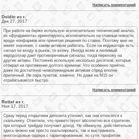
Написать комментарий
Doldin из г.
Дек 27, 2017
При работе на бирже использую исключительно технический анализ,
из «фундамента» ориентируюсь исключительно на главные новости,
вроде нонфармов или принятия решения по ставке. Поэтому мне не
имеет значения, с каким активом работать. Если на индикаторе есть
сигнал ко входу в рынок, то вхожу. Иногда всем и любимый
евродоллар дает противоречивые сигналы, тогда перехожу на
другие активы. Постоянно использую несколько десятков, которые
отбирал на протяжении долгого времени. Что особенно приятно,
даже по достаточно низколиквидным активам спред вполне
приличный. Не пара пунктов, конечно. Но даже на М15 он
отрабатывается быстро.
Написать комментарий
Rottel из г.
Ноя 17, 2017
Сразу перед открытием депозита уточнил, как они относятся к
скальпингу. Ответили, что приветствуют абсолютно все стратегии,
при которых трейдер получает доход. Не обманули, действительно
здесь можно как просто скальпировать, так и выстраивать
многоходовые ордера с гарантированным, по сути, профитом.