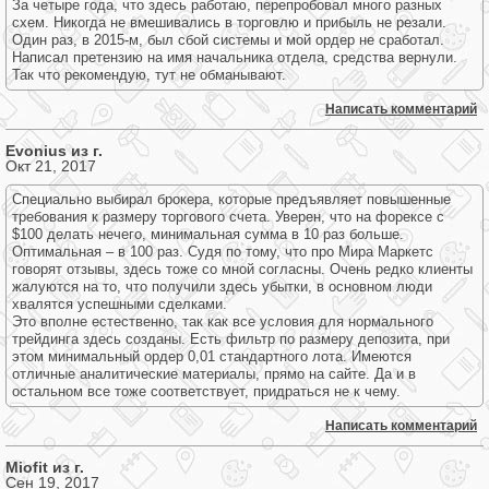
За четыре года, что здесь работаю, перепробовал много разных
схем. Никогда не вмешивались в торговлю и прибыль не резали.
Один раз, в 2015-м, был сбой системы и мой ордер не сработал.
Написал претензию на имя начальника отдела, средства вернули.
Так что рекомендую, тут не обманывают.
Написать комментарий
Evonius из г.
Окт 21, 2017
Специально выбирал брокера, которые предъявляет повышенные
требования к размеру торгового счета. Уверен, что на форексе с
$100 делать нечего, минимальная сумма в 10 раз больше.
Оптимальная – в 100 раз. Судя по тому, что про Мира Маркетс
говорят отзывы, здесь тоже со мной согласны. Очень редко клиенты
жалуются на то, что получили здесь убытки, в основном люди
хвалятся успешными сделками.
Это вполне естественно, так как все условия для нормального
трейдинга здесь созданы. Есть фильтр по размеру депозита, при
этом минимальный ордер 0,01 стандартного лота. Имеются
отличные аналитические материалы, прямо на сайте. Да и в
остальном все тоже соответствует, придраться не к чему.
Написать комментарий
Miofit из г.
Сен 19, 2017