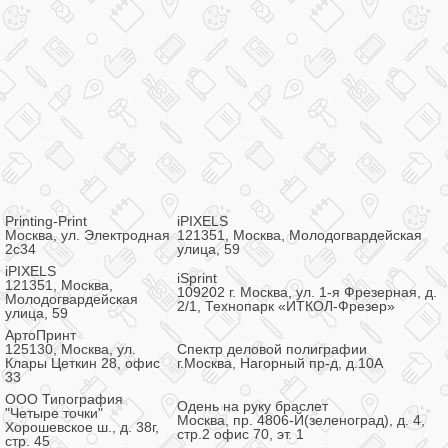
Printing-Print
iPIXELS
Москва, ул. Электродная
121351, Москва, Молодогвардейская
2с34
улица, 59
iPIXELS
iSprint
121351, Москва,
109202 г. Москва, ул. 1-я Фрезерная, д.
Молодогвардейская
2/1, Технопарк «ИТКОЛ-Фрезер»
улица, 59
АртоПринт
125130, Москва, ул.
Спектр деловой полиграфии
Клары Цеткин 28, офис
г.Москва, Нагорный пр-д, д.10А
33
ООО Типография
Одень на руку браслет
"Четыре точки"
Москва, пр. 4806-Й(зеленоград), д. 4,
Хорошевское ш., д. 38г,
стр.2 офис 70, эт. 1
стр. 45