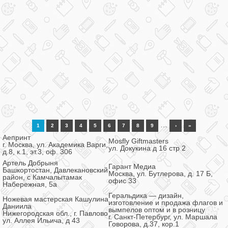
…
1
2
3
4
5
6
7
8
9
›
»
Аепринт
Mosfly Giftmasters
г. Москва, ул. Академика Варги,
ул. Докукина д 16 стр 2
д.8, к.1, эт.3, оф. 306
Артель Добрыня
Гарант Медиа
Башкортостан, Давлекановский
Москва, ул. Бутлерова, д. 17 Б,
район, с Камчалытамак
офис 33
Набережная, 5а
Геральдика — дизайн,
Ножевая мастерская Кашулина
изготовление и продажа флагов и
Даниила
вымпелов оптом и в розницу
Нижегородская обл., г. Павлово
г. Санкт-Петербург, ул. Маршала
ул. Аллея Ильича, д 43
Говорова, д.37, кор.1