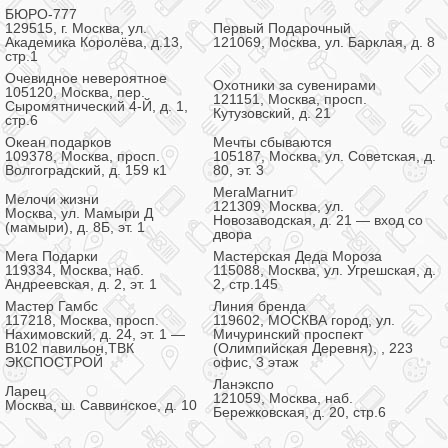
БЮРО-777
129515, г. Москва, ул.
Первый Подарочный
Академика Королёва, д.13,
121069, Москва, ул. Барклая, д. 8
стр.1
Очевидное невероятное
Охотники за сувенирами
105120, Москва, пер.
121151, Москва, просп.
Сыромятнический 4-Й, д. 1,
Кутузовский, д. 21
стр.6
Океан подарков
Мечты сбываются
109378, Москва, просп.
105187, Москва, ул. Советская, д.
Волгоградский, д. 159 к1
80, эт. 3
МегаМагнит
Мелочи жизни
121309, Москва, ул.
Москва, ул. Мамыри Д
Новозаводская, д. 21 — вход со
(мамыри), д. 8Б, эт. 1
двора
Мега Подарки
Мастерская Деда Мороза
119334, Москва, наб.
115088, Москва, ул. Угрешская, д.
Андреевская, д. 2, эт. 1
2, стр.145
Мастер Гамбс
Линия бренда
117218, Москва, просп.
119602, МОСКВА город, ул.
Нахимовский, д. 24, эт. 1 —
Мичуринский проспект
В102 павильон,ТВК
(Олимпийская Деревня), , 223
ЭКСПОСТРОЙ
офис, 3 этаж
Ланэкспо
Ларец
121059, Москва, наб.
Москва, ш. Саввинское, д. 10
Бережковская, д. 20, стр.6