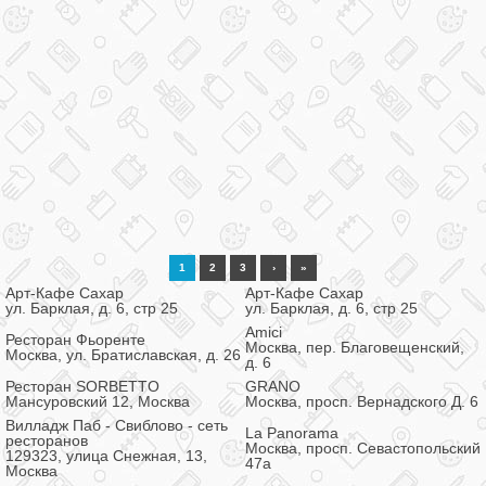
1
2
3
›
»
Арт-Кафе Сахар
Арт-Кафе Сахар
ул. Барклая, д. 6, стр 25
ул. Барклая, д. 6, стр 25
Amici
Ресторан Фьоренте
Москва, пер. Благовещенский,
Москва, ул. Братиславская, д. 26
д. 6
Ресторан SORBETTO
GRANO
Мансуровский 12, Москва
Москва, просп. Вернадского Д. 6
Вилладж Паб - Свиблово - сеть
La Panorama
ресторанов
Москва, просп. Севастопольский
129323, улица Снежная, 13,
47а
Москва