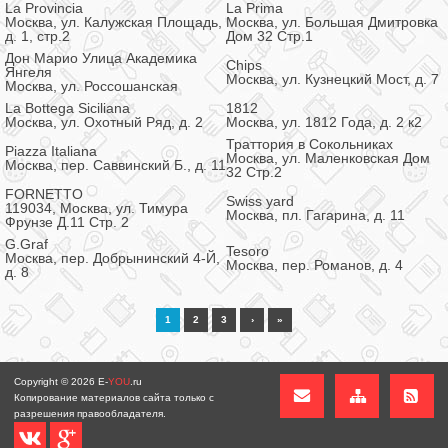
La Provincia
La Prima
Москва, ул. Калужская Площадь,
Москва, ул. Большая Дмитровка
д. 1, стр.2
Дом 32 Стр.1
Дон Марио Улица Академика
Chips
Янгеля
Москва, ул. Кузнецкий Мост, д. 7
Москва, ул. Россошанская
La Bottega Siciliana
1812
Москва, ул. Охотный Ряд, д. 2
Москва, ул. 1812 Года, д. 2 к2
Траттория в Сокольниках
Piazza Italiana
Москва, ул. Маленковская Дом
Москва, пер. Саввинский Б., д. 11
32 Стр.2
FORNETTO
Swiss yard
119034, Москва, ул. Тимура
Москва, пл. Гагарина, д. 11
Фрунзе Д.11 Стр. 2
G.Graf
Tesoro
Москва, пер. Добрынинский 4-Й,
Москва, пер. Романов, д. 4
д. 8
1
2
3
›
»
Copyright © 2026
E-
YOU
.ru
Копирование материалов сайта только с
разрешения правообладателя.