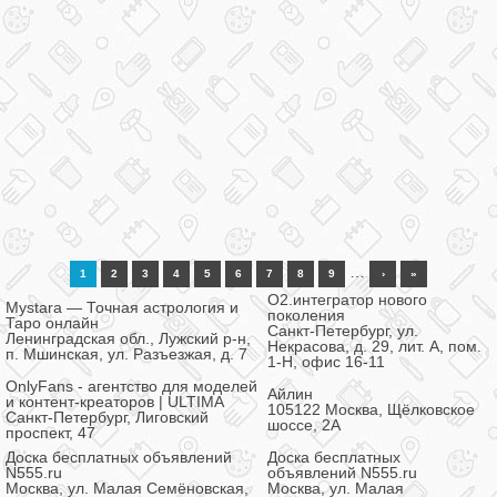
…
1
2
3
4
5
6
7
8
9
›
»
О2.интегратор нового
Mystara — Точная астрология и
поколения
Таро онлайн
Санкт-Петербург, ул.
Ленинградская обл., Лужский р-н,
Некрасова, д. 29, лит. А, пом.
п. Мшинская, ул. Разъезжая, д. 7
1-Н, офис 16-11
OnlyFans - агентство для моделей
Айлин
и контент-креаторов | ULTIMA
105122 Москва, Щёлковское
Санкт-Петербург, Лиговский
шоссе, 2А
проспект, 47
Доска бесплатных объявлений
Доска бесплатных
N555.ru
объявлений N555.ru
Москва, ул. Малая Семёновская,
Москва, ул. Малая