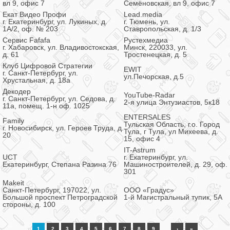
вл 9, офис 7
Семёновская, вл 9, офис 7
Екат Видео Профи
Lead.media
г. Екатеринбург, ул. Лукиных, д.
г. Тюмень, ул.
1А/2, оф. № 203
Ставропольская, д. 1/3
Сервис Fafafa
Рустехмедиа
г. Хабаровск, ул. Владивостокская,
Минск, 220033, ул.
д. 61
Тростенецкая, д. 5
Клуб Цифровой Стратегии
EWIT
г. Санкт-Петербург, ул.
ул.Печорская, д.5
Хрустальная, д. 18а
Декодер
YouTube-Radar
г. Санкт-Петербург, ул. Седова, д.
2-я улица Энтузиастов, 5к18
11а, помещ. 1-н оф. 1025
ENTERSALES
Family
Тульская Область, г.о. Город
г. Новосибирск, ул. Героев Труда, д.
Тула, г Тула, ул Михеева, д.
20
15, офис 4
IT-Astrum
UCT
г. Екатеринбург, ул.
Екатеринбург, Степана Разина 76
Машиностроителей, д. 29, оф.
301
Makeit
Санкт-Петербург, 197022, ул.
ООО «Градус»
Большой проспект Петроградской
1-й Магистральный тупик, 5А
стороны, д. 100
…
1
2
3
4
5
6
7
8
9
›
»