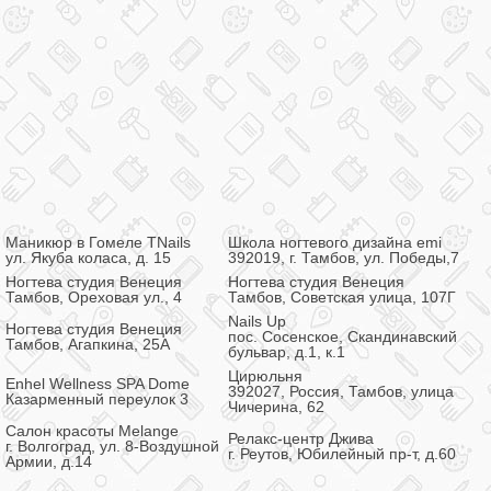
Маникюр в Гомеле TNails
Школа ногтевого дизайна emi
ул. Якуба коласа, д. 15
392019, г. Тамбов, ул. Победы,7
Ногтева студия Венеция
Ногтева студия Венеция
Тамбов, Ореховая ул., 4
Тамбов, Советская улица, 107Г
Nails Up
Ногтева студия Венеция
пос. Сосенское, Скандинавский
Тамбов, Агапкина, 25А
бульвар, д.1, к.1
Цирюльня
Enhel Wellness SPA Dome
392027, Россия, Тамбов, улица
Казарменный переулок 3
Чичерина, 62
Салон красоты Melange
Релакс-центр Джива
г. Волгоград, ул. 8-Воздушной
г. Реутов, Юбилейный пр-т, д.60
Армии, д.14