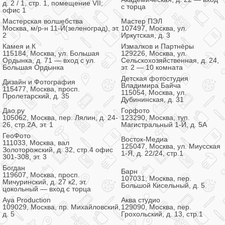
д. 2 / 1, стр. 1, помещение VII;
с торца
офис 1
Мастерская волшебства
Мастер ПЭЛ
Москва, м/р-н 11-Й(зеленоград), эт.
107497, Москва, ул.
2
Иркутская, д. 3
Камея и К
Измалков и Партнёры
115184, Москва, ул. Большая
129226, Москва, ул.
Ордынка, д. 71 — вход с ул.
Сельскохозяйственная, д. 24,
Большая Ордынка
эт. 2 — 10 комната
Детская фотостудия
Дизайн и Фотография
Владимира Байча
115477, Москва, просп.
115054, Москва, ул.
Пролетарский, д. 35
Дубининская, д. 31
Дао.ру
Горфото
105062, Москва, пер. Лялин, д. 24-
123290, Москва, туп.
26, стр.2А, эт. 1
Магистральный 1-Й, д. 5А
ГеоФото
Восток-Медиа
111033, Москва, вал
125047, Москва, ул. Миусская
Золоторожский, д. 32, стр.4 офис
1-Я, д. 22/24, стр.1
301-308, эт. 3
Богдан
Барн
119607, Москва, просп.
107031, Москва, пер.
Мичуринский, д. 27 к2, эт.
Большой Кисельный, д. 5
цокольный — вход с торца
Аya Production
Аква студио
109029, Москва, пр. Михайловский,
129090, Москва, пер.
д. 5
Грохольский, д. 13, стр.1