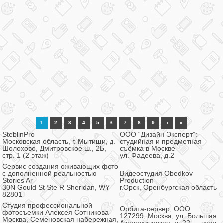
1
2
3
4
5
6
7
8
9
›
»
SteblinPro
ООО “Дизайн Эксперт”:
Московская область, г. Мытищи, д.
студийная и предметная
Шолохово, Дмитровское ш., 2Б,
съёмка в Москве
стр. 1 (2 этаж)
ул. Фадеева, д.2
Сервис создания оживающих фото
с дополненной реальностью
Видеостудия Obedkov
Stories Ar
Production
30N Gould St Ste R Sheridan, WY
г.Орск, Оренбургская область
82801
Студия профессиональной
Орбита-сервер, ООО
фотосъемки Алексея Сотникова
127299, Москва, ул. Большая
Москва, Семеновская набережная,
Академическая, д. 22 — вход