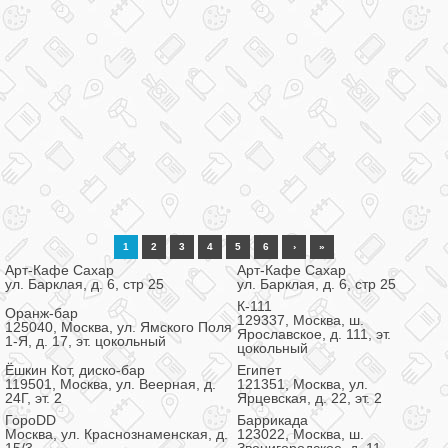
1
2
3
4
5
6
›
»
Арт-Кафе Сахар
Арт-Кафе Сахар
ул. Барклая, д. 6, стр 25
ул. Барклая, д. 6, стр 25
К-111
Оранж-бар
129337, Москва, ш.
125040, Москва, ул. Ямского Поля
Ярославское, д. 111, эт.
1-Я, д. 17, эт. цокольный
цокольный
Ёшкин Кот, диско-бар
Египет
119501, Москва, ул. Веерная, д.
121351, Москва, ул.
24Г, эт. 2
Ярцевская, д. 22, эт. 2
ГороDD
Баррикада
Москва, ул. Краснознаменская, д.
123022, Москва, ш.