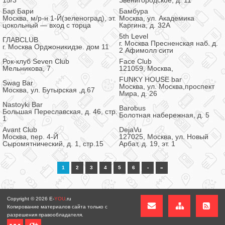
15/3
Звенигородское, д. 11
Бар Бари
Бамбура
Москва, м/р-н 1-Й(зеленоград), эт.
Москва, ул. Академика
цокольный — вход с торца
Каргина, д. 32А
5th Level
ГЛАВCLUB
г. Москва Пресненская наб. д.
г. Москва Орджоникидзе. дом 11
2 Афимолл сити
Рок-клуб Seven Club
Face Club
Мельникова, 7
121059, Москва,
FUNKY HOUSE bar
Swag Bar
Москва, ул. Москва,проспект
Москва, ул. Бутырская ,д.67
Мира, д. 26
Nastoyki Bar
Barobus
Большая Переславская, д. 46, стр.
Болотная набережная, д. 5
1
Avant Club
DejaVu
Москва, пер. 4-Й
127025, Москва, ул. Новый
Сыромятнический, д. 1, стр.15
Арбат, д. 19, эт. 1
1
2
3
4
5
6
›
»
Copyright © 2026
E-
YOU
.ru
Копирование материалов сайта только с
разрешения правообладателя.