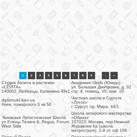
…
1
2
3
4
5
6
7
8
9
›
»
Студия балета и растяжки
Академия Ukids (Юкидс)
«LEVITA»
ул. Большая Дмитровка, д. 32
140002, Люберцы, Калинина 49к1
стр. 4, помещ. VII, ком. 10
Частная школа в Сургуте
diplomukr.kiev.ua
«Логос»
Киев, пожарского 5 кв 50
г. Сургут, пр. Мира, 44/1
Школа актерского мастерства
Киевская Логистическая Школа
«Образ»
ул.Елены Телиги 6, Regus, Forum
107023, Москва, пер.Нижний
West Side
Журавлев 6а (школа
метростроя), 1-й эт, оф 104