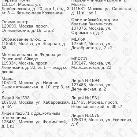
Первый Полет
Паралимпийский комитет г.
115114, Москва, ул.
Москвы
Дербеневская, д. 20, стр.1, под. 3,
111531, Москва, ул. Саянская,
эт. 3 — бизнес-парк Кожевники
д. 11 к1, эт. 1
Олимпийский центр им.
Олимп-центр
братьев Знаменских
129090, Москва, просп.
107076, Москва, ул.
Олимпийский, д. 16, стр.2
Стромынка, д. 4
Образование плюс...1
МЕЛоК
119501, Москва, ул. Веерная, д.
127562, Москва, ул.
38
Декабристов, д. 2 к2
Межрегиональная Федерация
Ренсинкай Айкидо
МГФСО
119334, Москва, просп.
109147, Москва, ул.
Ленинский, д. 30, эт. 1 — вход со
Марксистская, д. 22
двора
Марш
Лицей №1594
105120, Москва, ул. Нижняя
127486, Москва, ул.
Сыромятническая, д. 10, стр.3, эт.
Дегунинская, д. 2
5
Лицей №1598
Лицей №1561
107589, Москва, ул. Хабаровская,
117463, Москва, просп.
д. 8А
Новоясеневский, д. 38 к2
Лицей №1571 с дошкольным
Лицей №1575
отделением
125319, Москва, ул. Усиевича,
125481, Москва, ул. Фомичёвой,
д. 6
д. 1 к1