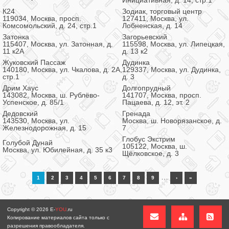
Инициативная, д. 14, стр.1
К24
Зодиак, торговый центр
119034, Москва, просп.
127411, Москва, ул.
Комсомольский, д. 24, стр.1
Лобненская, д. 14
Затонка
Загорьевский
115407, Москва, ул. Затонная, д.
115598, Москва, ул. Липецкая,
11 к2А
д. 13 к2
Жуковский Пассаж
Дудинка
140180, Москва, ул. Чкалова, д. 2А,
129337, Москва, ул. Дудинка,
стр.1
д. 3
Дрим Хаус
Долгопрудный
143082, Москва, ш. Рублёво-
141707, Москва, просп.
Успенское, д. 85/1
Пацаева, д. 12, эт. 2
Дедовский
Гренада
143530, Москва, ул.
Москва, ш. Новорязанское, д.
Железнодорожная, д. 15
7
Глобус Экстрим
Голубой Дунай
105122, Москва, ш.
Москва, ул. Юбилейная, д. 35 к3
Щёлковское, д. 3
…
1
2
3
4
5
6
7
8
9
›
»
Copyright © 2026
E-
YOU
.ru
Копирование материалов сайта только с
разрешения правообладателя.