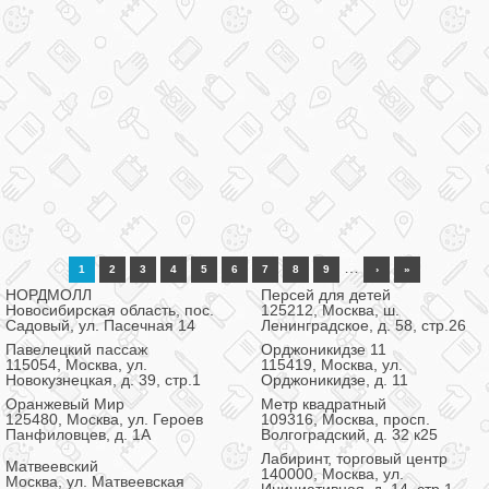
…
1
2
3
4
5
6
7
8
9
›
»
НОРДМОЛЛ
Персей для детей
Новосибирская область, пос.
125212, Москва, ш.
Садовый, ул. Пасечная 14
Ленинградское, д. 58, стр.26
Павелецкий пассаж
Орджоникидзе 11
115054, Москва, ул.
115419, Москва, ул.
Новокузнецкая, д. 39, стр.1
Орджоникидзе, д. 11
Оранжевый Мир
Метр квадратный
125480, Москва, ул. Героев
109316, Москва, просп.
Панфиловцев, д. 1А
Волгоградский, д. 32 к25
Лабиринт, торговый центр
Матвеевский
140000, Москва, ул.
Москва, ул. Матвеевская