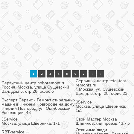
1
2
3
4
5
6
7
›
»
Сервиный центр tefal-fast-
Сервисный центр hoboremont.ru
remonts.ru
Россия, Москва, улица Сущёвский
г. Москва, ул. Сущёвский
Вал, дом 5, стр 28, офис 6
Вал, д. 5, стр. 28, офис 23
Эксперт Сервис - Ремонт стиральных
JService
машин в Нижнем Новгороде на дому
Москва, улица Шверника,
Нижний Новгород, ул. Октябрьской
1к1
Революции, 43
JService
Свой Мастер Москва
Москва, улица Шверника, 1к1
Шипиловский проезд,43,к 5
Отличные люди
RBT-service