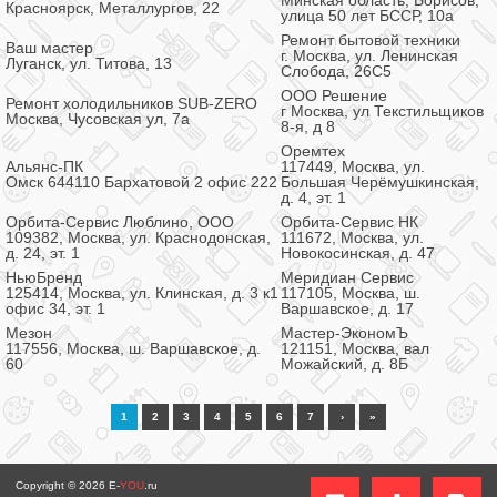
Минская область, Борисов,
Красноярск, Металлургов, 22
улица 50 лет БССР, 10а
Ремонт бытовой техники
Ваш мастер
г. Москва, ул. Ленинская
Луганск, ул. Титова, 13
Слобода, 26С5
ООО Решение
Ремонт холодильников SUB-ZERO
г Москва, ул Текстильщиков
Москва, Чусовская ул, 7а
8-я, д 8
Оремтех
Альянс-ПК
117449, Москва, ул.
Омск 644110 Бархатовой 2 офис 222
Большая Черёмушкинская,
д. 4, эт. 1
Орбита-Сервис Люблино, ООО
Орбита-Сервис НК
109382, Москва, ул. Краснодонская,
111672, Москва, ул.
д. 24, эт. 1
Новокосинская, д. 47
НьюБренд
Меридиан Сервис
125414, Москва, ул. Клинская, д. 3 к1
117105, Москва, ш.
офис 34, эт. 1
Варшавское, д. 17
Мезон
Мастер-ЭкономЪ
117556, Москва, ш. Варшавское, д.
121151, Москва, вал
60
Можайский, д. 8Б
1
2
3
4
5
6
7
›
»
Copyright © 2026
E-
YOU
.ru