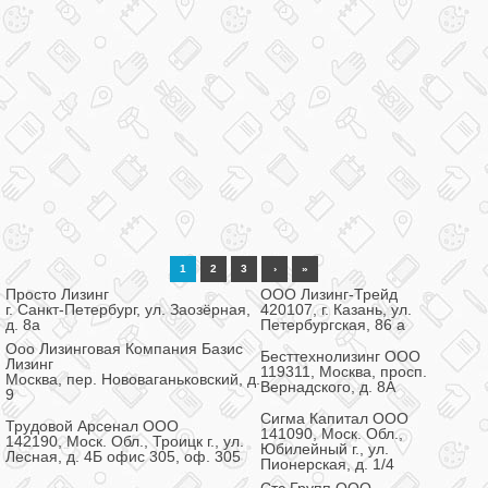
1
2
3
›
»
Просто Лизинг
ООО Лизинг-Трейд
г. Санкт-Петербург, ул. Заозёрная,
420107, г. Казань, ул.
д. 8а
Петербургская, 86 а
Ооо Лизинговая Компания Базис
Бесттехнолизинг ООО
Лизинг
119311, Москва, просп.
Москва, пер. Нововаганьковский, д.
Вернадского, д. 8А
9
Сигма Капитал ООО
Трудовой Арсенал ООО
141090, Моск. Обл.,
142190, Моск. Обл., Троицк г., ул.
Юбилейный г., ул.
Лесная, д. 4Б офис 305, оф. 305
Пионерская, д. 1/4