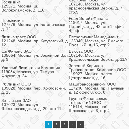
Стс Групп ООО
Гослизинг
107140, Москва, ул.
125371, Москва, ш.
Красносельская Верхн., д. 7,
Волоколамское, д. 116
стр.5
Реал Эстейт Финанс
Промлизинг
119017, Москва, ул.
127276, Москва, ул. Ботаническая,
Пятницкая, д. 43, стр.1 офис
д. 14
4, оф. 4
Лизинг-траст ООО
Петролизинг Менеджмент
121248, Москва, пр. Кутузовский, д.
125040, Москва, ул. Ямского
12
Поля 1-Я, д. 15, стр.2
Сж Финанс ЗАО
Высота ООО
105064, Москва, ул. Земляной Вал,
107140, Москва, ул.
д. 9
Красносельская Верхн., д. 11А
Зеленый Коридор
Уралсиб Лизинговая Компания
Транспортная Компания ООО
119034, Москва, ул. Тимура
119027, Москва, аллея
Фрунзе, д. 24
Центральная, д. 16
Рб Лизинг ООО
Маштранссервис-м ООО
109028, Москва, пер. Хохловский,
117246, Москва, пр. Научный,
д. 13
д. 12 офис 8, оф. 8
Группа Финансовых
Зет-лизинг ЗАО
Технологий ООО
107023, Москва, ул.
115114, Москва, наб.
Электрозаводская, д. 20, стр.11
Шлюзовая, д. 6, стр.4
1
2
3
›
»