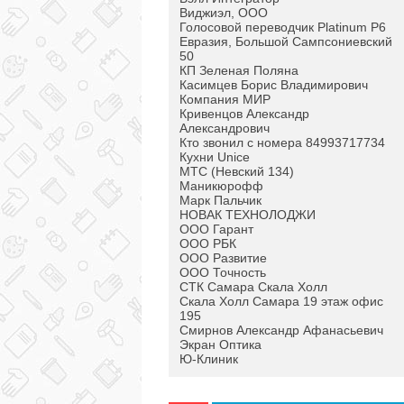
Виджиэл, ООО
Голосовой переводчик Platinum P6
Евразия, Большой Сампсониевский
50
КП Зеленая Поляна
Касимцев Борис Владимирович
Компания МИР
Кривенцов Александр
Александрович
Кто звонил с номера 84993717734
Кухни Unice
МТС (Невский 134)
Маникюрофф
Марк Пальчик
НОВАК ТЕХНОЛОДЖИ
ООО Гарант
ООО РБК
ООО Развитие
ООО Точность
СТК Самара Скала Холл
Скала Холл Самара 19 этаж офис
195
Смирнов Александр Афанасьевич
Экран Оптика
Ю-Клиник