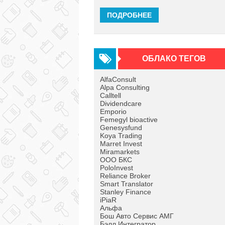
ПОДРОБНЕЕ
ОБЛАКО ТЕГОВ
AlfaConsult
Alpa Consulting
Calltell
Dividendcare
Emporio
Femegyl bioactive
Genesysfund
Koya Trading
Marret Invest
Miramarkets
OOO БКС
PoloInvest
Reliance Broker
Smart Translator
Stanley Finance
iPiaR
Альфа
Бош Авто Сервис АМГ
Бэлл Интегратор