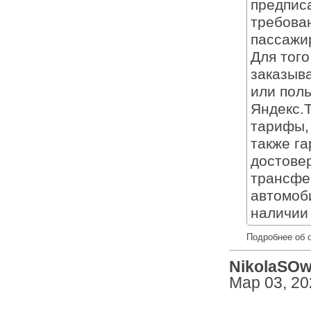
предпис
требова
пассажи
Для того
заказыв
или поль
Яндекс.Т
тарифы,
также г
достове
трансфер
автомоб
наличии
Подробнее об 
NikolaSOw 
Мар 03, 20