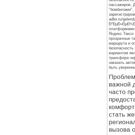
пассажиров. Д
"бомбилами", 
зарегистрирова
adler.ru/gelen
Ð“ÐµÐ»ÐµÐ½Ð´
платформами з
Яндекс.Такси 
прозрачные т
маршрута и оп
безопасность
вариантом яв
трансфера чер
заказать авто
быть уверенны
Проблем
важной 
часто п
предост
комфорта
стать же
региона
вызова 