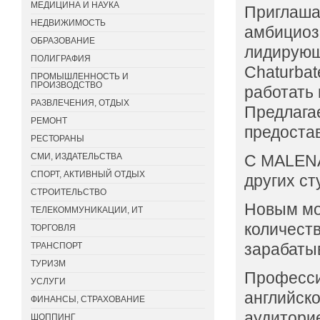
МЕДИЦИНА И НАУКА
Приглаша
НЕДВИЖИМОСТЬ
амбициоз
ОБРАЗОВАНИЕ
лидирующ
ПОЛИГРАФИЯ
Chaturbat
ПРОМЫШЛЕННОСТЬ И
ПРОИЗВОДСТВО
работать 
РАЗВЛЕЧЕНИЯ, ОТДЫХ
Предлагае
РЕМОНТ
предоста
РЕСТОРАНЫ
СМИ, ИЗДАТЕЛЬСТВА
C MALEN
СПОРТ, АКТИВНЫЙ ОТДЫХ
других ст
СТРОИТЕЛЬСТВО
Новым мо
ТЕЛЕКОММУНИКАЦИИ, ИТ
количеств
ТОРГОВЛЯ
зарабатыв
ТРАНСПОРТ
ТУРИЗМ
Професси
УСЛУГИ
английско
ФИНАНСЫ, СТРАХОВАНИЕ
аудитори
ШОППИНГ