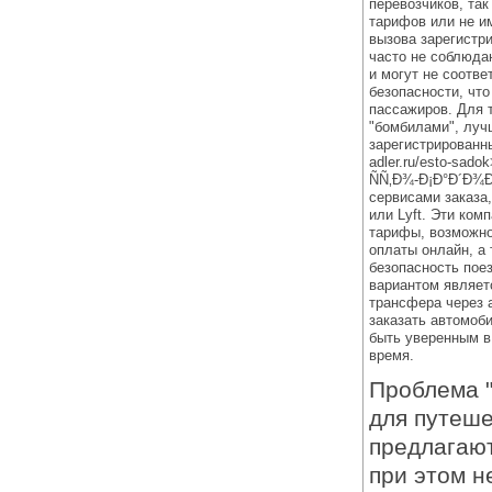
перевозчиков, так
тарифов или не и
вызова зарегистр
часто не соблюда
и могут не соотв
безопасности, чт
пассажиров. Для 
"бомбилами", луч
зарегистрированные
adler.ru/esto-sado
ÑÑ‚Ð¾-Ð¡Ð°Ð´Ð¾Ð
сервисами заказа,
или Lyft. Эти ком
тарифы, возможно
оплаты онлайн, а
безопасность пое
вариантом являет
трансфера через 
заказать автомоб
быть уверенным в
время.
Проблема "
для путеше
предлагают
при этом н