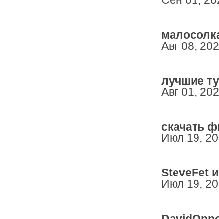
Сен 01, 20
малосолка
Авг 08, 20
лучшие ту
Авг 01, 20
скачать ф
Июл 19, 2
SteveFet из
Июл 19, 2
DavidOppok