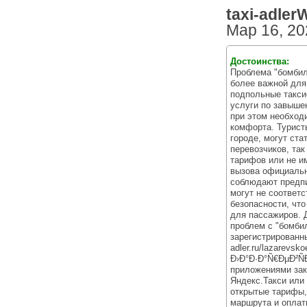
taxi-adlerW
Мар 16, 20
Достоинства:
Проблема "бомбил
более важной для
подпольные такси
услуги по завыше
при этом необход
комфорта. Туристы
городе, могут ст
перевозчиков, так
тарифов или не и
вызова официальн
соблюдают предпи
могут не соответ
безопасности, чт
для пассажиров. 
проблем с "бомби
зарегистрированные
adler.ru/lazarevsk
Ð›Ð°Ð·Ð°Ñ€ÐµÐ²Ñ
приложениями зака
Яндекс.Такси или 
открытые тарифы,
маршрута и оплат