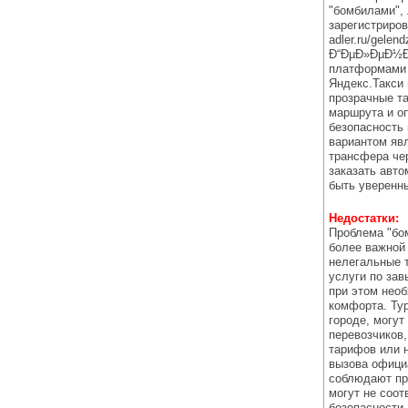
"бомбилами", 
зарегистрирова
adler.ru/gelen
Ð“ÐµÐ»ÐµÐ½Ð´
платформами з
Яндекс.Такси 
прозрачные т
маршрута и оп
безопасность
вариантом яв
трансфера чер
заказать авто
быть уверенны
Недостатки:
Проблема "бом
более важной
нелегальные 
услуги по за
при этом необ
комфорта. Тур
городе, могут
перевозчиков,
тарифов или н
вызова официа
соблюдают пр
могут не соот
безопасности,