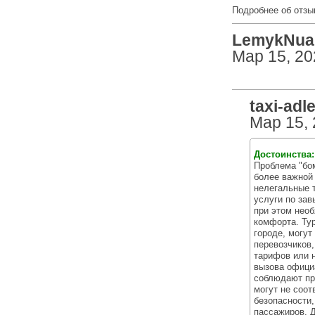
Подробнее об отзы
LemykNuan
Мар 15, 20
taxi-adl
Мар 15,
Достоинства
Проблема "бом
более важной
нелегальные 
услуги по за
при этом необ
комфорта. Тур
городе, могут
перевозчиков,
тарифов или н
вызова официа
соблюдают пр
могут не соот
безопасности,
пассажиров. Д