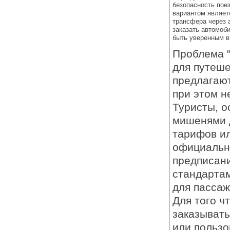
безопасность пое
вариантом являет
трансфера через 
заказать автомоб
быть уверенным в
Проблема "
для путеше
предлагают
при этом н
Туристы, о
мишенями д
тарифов ил
официально
предписани
стандартам
для пассаж
Для того ч
заказывать
или пользо