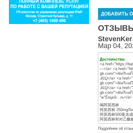
ДОБАВИТЬ 
ОТЗЫВЫ 
StevenKer 
Мар 04, 20
Достоинства:
<a href="https://b
—</a> <a href="htt
gb.com/">йїиЋ«и
‚й‡Џ</a> <a href="
gb.com/">йїиЋ«
‚й‡Џ</a> <a href="
gb.com/">йїиЋ
°ж°Ёеџєй…љ</a>
喝阿莫西林
阿莫西林 250mg/5
阿莫西林500毫克
阿莫西林和对乙酰
Подробнее об отзы